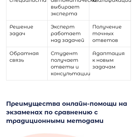
специалиста
автоматически
квалификации
выбирает
эксперта
Решение
Эксперт
Получение
задач
работает
точных
над задачей
ответов
Обратная
Студент
Адаптация
связь
получает
к новым
ответы и
задачам
консультации
Преимущества онлайн-помощи на
экзаменах по сравнению с
традиционными методами