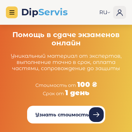
RU
Помощь в сдаче экзаменов
онлайн
Уникальный материал от экспертов,
выполнение точно в срок, оплата
частями, сопровождение до защиты
100 ₴
Стоимость от
1 день
Срок от
Узнать стоимость