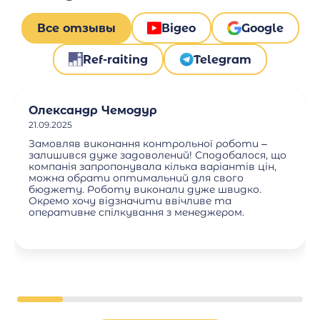
Все отзывы
Відео
Google
Ref-raiting
Telegram
Олександр Чемодур
21.09.2025
Замовляв виконання контрольної роботи –
залишився дуже задоволений! Сподобалося, що
компанія запропонувала кілька варіантів цін,
можна обрати оптимальний для свого
бюджету. Роботу виконали дуже швидко.
Окремо хочу відзначити ввічливе та
оперативне спілкування з менеджером.