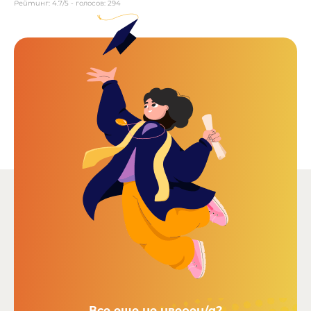
Рейтинг:
4.7
/5 - голосов:
294
Все еще не уверен/а?