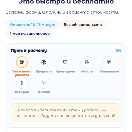
Это быстро и бесплатно
Заполни форму, и получи 3 варианта стоимости.
Ответ за 10–15 минут
Без обязательств
1 мин на заполнение
Путь к расчету
0%
📘
📚
⏰
📝
💬
Тип и тема
Предмет
Срок сдачи
Файлы
Контакты
работы
📱
✨
Телефон
Финиш
Сначала выберите тип и тему работы —
после этого будет проще двигаться дальше 📘