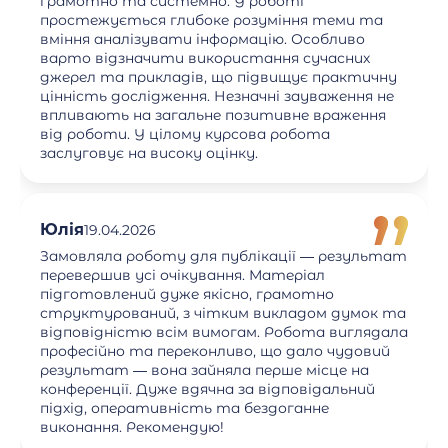
грамотно та системно. У роботі
простежується глибоке розуміння теми та
вміння аналізувати інформацію. Особливо
варто відзначити використання сучасних
джерел та прикладів, що підвищує практичну
цінність дослідження. Незначні зауваження не
впливають на загальне позитивне враження
від роботи. У цілому курсова робота
заслуговує на високу оцінку.
Юлія
19.04.2026
Замовляла роботу для публікації — результат
перевершив усі очікування. Матеріал
підготовлений дуже якісно, грамотно
структурований, з чітким викладом думок та
відповідністю всім вимогам. Робота виглядала
професійно та переконливо, що дало чудовий
результат — вона зайняла перше місце на
конференції. Дуже вдячна за відповідальний
підхід, оперативність та бездоганне
виконання. Рекомендую!