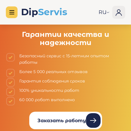
RU
Гарантии качества и
надежности
Безопасный сервис с 15-летним опытом
работы
Более 5 000 реальных отзывов
Гарантия соблюдения сроков
100% уникальности работ
60 000 робот выполнено
Заказать работу