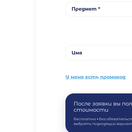
Предмет *
Имя
У меня есть промокод
После заявки вы по
стоимости
Бесплатно • Без обязательс
выбрать подходящий вариан