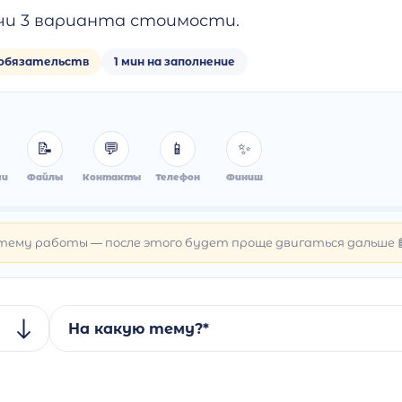
учи 3 варианта стоимости.
 обязательств
1 мин на заполнение
📝
💬
📱
✨
чи
Файлы
Контакты
Телефон
Финиш
тему работы — после этого будет проще двигаться дальше 
На какую тему?*