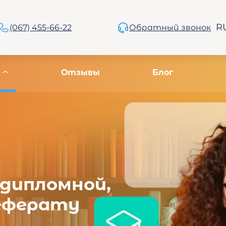
R
(067) 455-66-22
Обратный звонок
Отзывы
Блог
 дипломной,
реферату