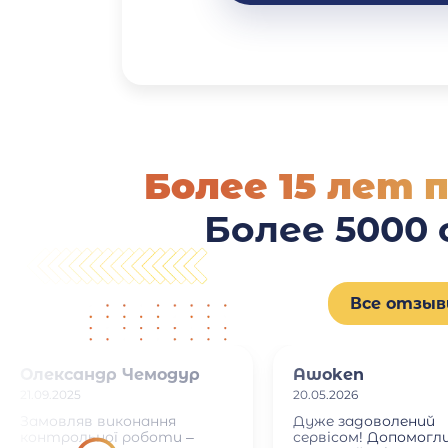
Более 15 лет 
Более 5000
Все отзы
Олександр Чемодур
Awoken
21.09.2025
20.05.2026
Замовляв виконання
Дуже задоволений
контрольної роботи –
сервісом! Допомогл