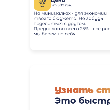
Цена
от 300 грн.
На минималках - для экономии
твоего бюджета. Не забудь
поделиться с другом.
Предоплата всего 25% - все ри
мы берем на себя.
Узнать с
Это быстр