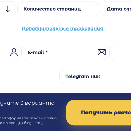
Количество страниц
Дата сд
Дополнительные требования
E-mail *
Telegram ник
лучите 3 варианта
Получить расч
тва оформлять заказ • Можно
т по сроку и бюджету