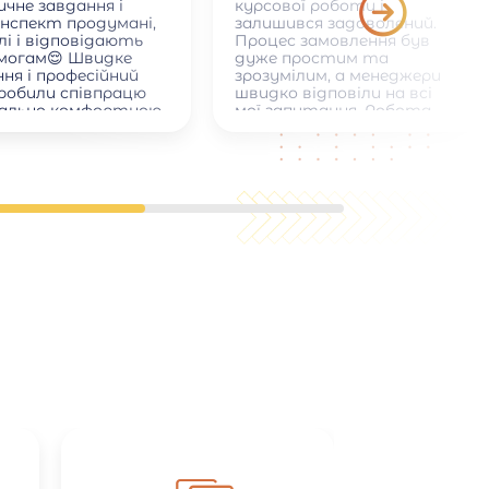
чне завдання і
курсової роботи і
онспект продумані,
залишився задоволений.
лі і відповідають
Процес замовлення був
имогам😌 Швидке
дуже простим та
ня і професійний
зрозумілим, а менеджери
зробили співпрацю
швидко відповіли на всі
ально комфортною
мої запитання. Робота
була виконана вчасно,
якісно та відповідала всім
академічним вимогам:
правильне оформлення,
структура, список
літератури. Також
сподобалася можливість
вносити невеликі правки
після отримання роботи.
Загалом сайт надійний,
зручний і допомагає
зекономити час, тому
можу рекомендувати його
всім студентам.