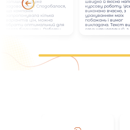
залишився дуже
швидко й якісно на
задоволений! Сподобалося,
курсову роботу. Ус
що компанія
виконано вчасно, з
запропонувала кілька
урахуванням моїх
варіантів цін, можна
побажань і вимог
обрати оптимальний для
викладача. Текст в
свого бюджету. Роботу
структурований, з
виконали дуже швидко.
правильними посил
Окремо хочу відзначити
на джерела. Спілкув
ввічливе та оперативне
менеджером було
спілкування з менеджером.
приємним і професі
відповідав на всі
запитання. Рекоме
тим, хто хоче зек
час і отримати які
результат.