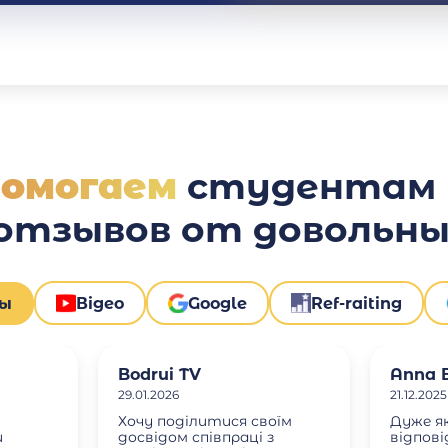
помогаем
студентам у
 отзывов от довольны
вы
Відео
Google
Ref-raiting
Bodrui TV
Anna B
29.01.2026
21.12.2025
Хочу поділитися своїм
Дуже я
и
досвідом співпраці з
відпов