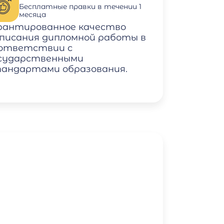
Бесплатные правки в течении 1
месяца
рантированное качество
писания дипломной работы в
ответствии с
сударственными
андартами образования.