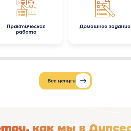
знижок. Особливо приємно
здивувало те, що робота
була виконана з
урахуванням усіх
методичних вказівок мого
університету.
Практическая
Домашнее задание
работа
Все услуги
три, как мы в Дипсе