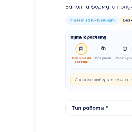
Заполни форму, и пол
Ответ за 10–15 минут
Без
Путь к расчету
📘
📚
⏰
Тип и тема
Предмет
Срок сда
работы
Сначала выберите тип и 
Тип работы *