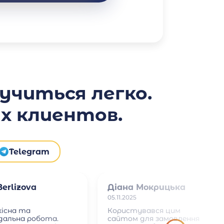
читься легко.
х клиентов.
Telegram
erlizova
Діана Мокрицька
05.11.2025
кісна та
Користувався цим
ідальна робота.
сайтом для замовлення