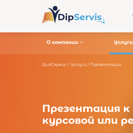
Dip
Servis
О компании
Услуги
ДипСервис
/
Услуги
/
Презентации
Презентация к
курсовой или 