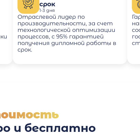
срок
1-3 дня
Отраслевой лидер по
Га
производительности, за счет
на
технологической оптимизации
со
ски
процессов, с 95% гарантией
го
получения дипломной работы в
ст
срок.
тоимость
о и бесплатно