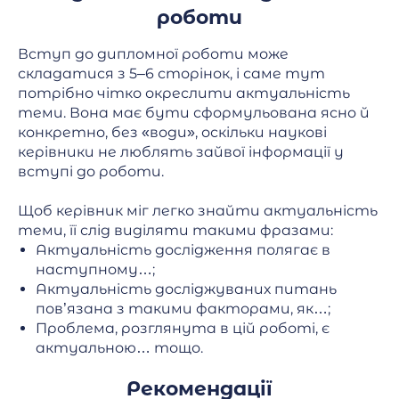
роботи
Вступ до дипломної роботи може
складатися з 5–6 сторінок, і саме тут
потрібно чітко окреслити актуальність
теми. Вона має бути сформульована ясно й
конкретно, без «води», оскільки наукові
керівники не люблять зайвої інформації у
вступі до роботи.
Щоб керівник міг легко знайти актуальність
теми, її слід виділяти такими фразами:
Актуальність дослідження полягає в
наступному…;
Актуальність досліджуваних питань
пов’язана з такими факторами, як…;
Проблема, розглянута в цій роботі, є
актуальною… тощо.
Рекомендації