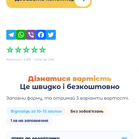
Рейтинг:
4.9
/5 - голосов:
246
Дізнатися вартість
Це швидко і безкоштовно
Заповни форму, та отримай 3 варіанти вартості.
Відповідь за 10–15 хвилин
Без зобов'язань
1 хв на заповнення
Шлях до розрахунку
0%