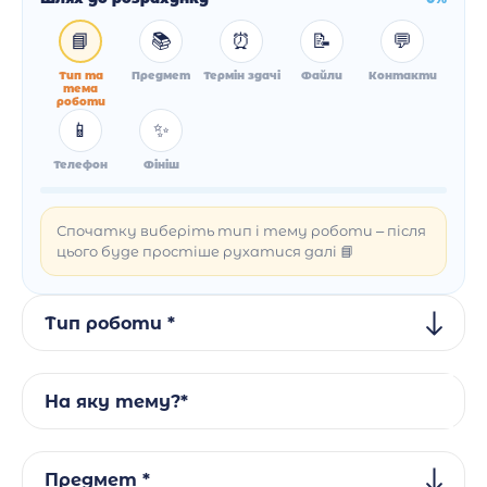
📘
📚
⏰
📝
💬
Тип та
Предмет
Термін здачі
Файли
Контакти
тема
роботи
📱
✨
Телефон
Фініш
Спочатку виберіть тип і тему роботи – після
цього буде простіше рухатися далі 📘
Тип роботи *
На яку тему?*
Предмет *