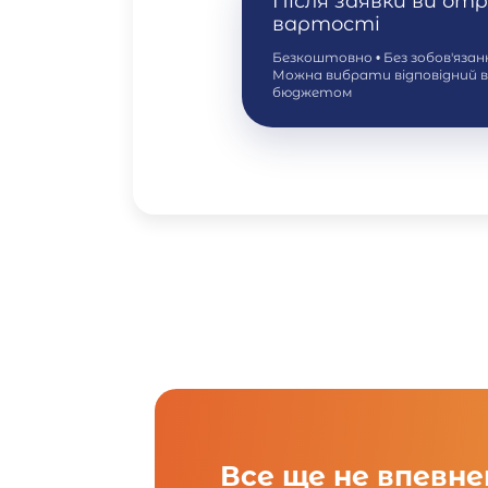
Після заявки ви от
вартості
Безкоштовно • Без зобов'яза
Можна вибрати відповідний 
бюджетом
Все ще не впевн