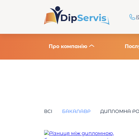
Dip
Servis
(
Про компанію
Посл
ВСІ
БАКАЛАВР
ДИПЛОМНА Р