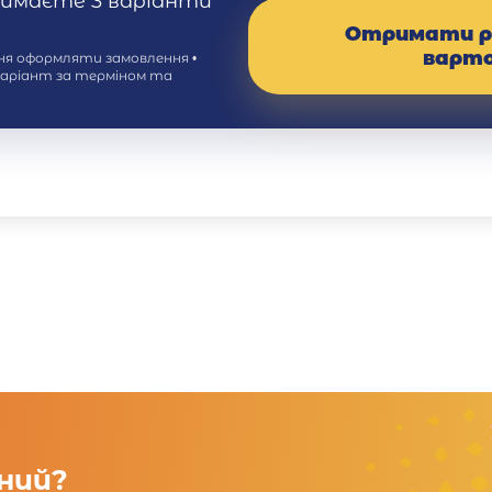
римаєте 3 варіанти
Отримати р
варт
ння оформляти замовлення •
варіант за терміном та
ений?