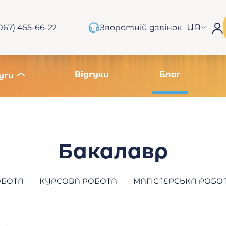
UA
067) 455-66-22
Зворотній дзвінок
Відгуки
Блог
уги
Бакалавр
ОБОТА
КУРСОВА РОБОТА
МАГІСТЕРСЬКА РОБО