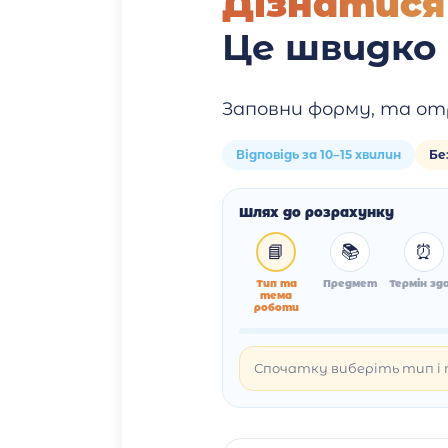
Дізнатися
Це швидко
Заповни форму, та от
Відповідь за 10–15 хвилин
Бе
Шлях до розрахунку
📘
📚
⏰
Тип та
Предмет
Термін зда
тема
роботи
Спочатку виберіть тип і т