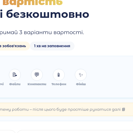
 вартість
 і безкоштовно
римай 3 варіанти вартості.
з зобов'язань
1 хв на заповнення
📝
💬
📱
✨
чі
Файли
Контакти
Телефон
Фініш
ему роботи – після цього буде простіше рухатися далі 📘