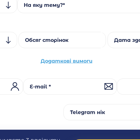
На яку тему?*
Обсяг сторінок
Дата зда
Додаткові вимоги
E-mail *
Telegram нік