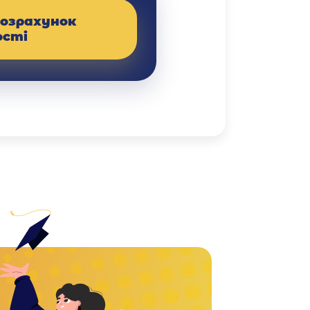
озрахунок
ості