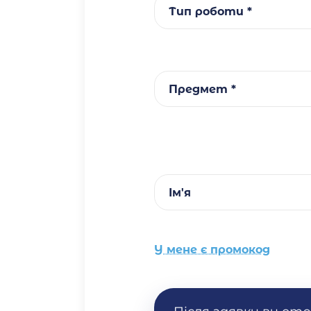
Тип роботи *
Предмет *
Ім'я
У мене є промокод