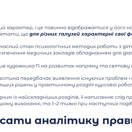
ий характер, і це повинно відображатися у його 
’ятати, що
для різних галузей характерні свої 
часний стан психологічних методик роботи з діть
безпечення медичних закладів обладнанням для ді
лив художника N на розвиток напряму та світову
стина передбачає виявлення існуючих проблем і 
ьших рішень у практичному розділі курсової робо
ним із найскладніших розділів, її написанню слід
ршому виконанні, та 1–2 тижні при наступних поді
сати аналітику прав