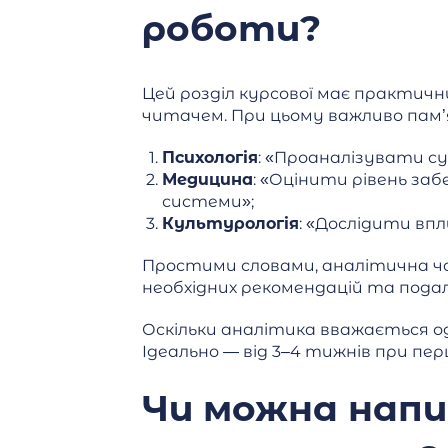
роботи?
Цей розділ курсової має практичн
читачем. При цьому важливо пам
Психологія
: «Проаналізувати су
Медицина
: «Оцінити рівень за
системи»;
Культурологія
: «Дослідити вп
Простими словами, аналітична ча
необхідних рекомендацій та подал
Оскільки аналітика вважається од
Ідеально — від 3–4 тижнів при пе
Чи можна напи