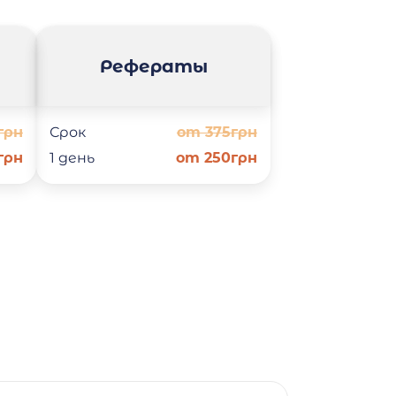
Рефераты
грн
Срок
от 375грн
грн
1 день
от 250грн