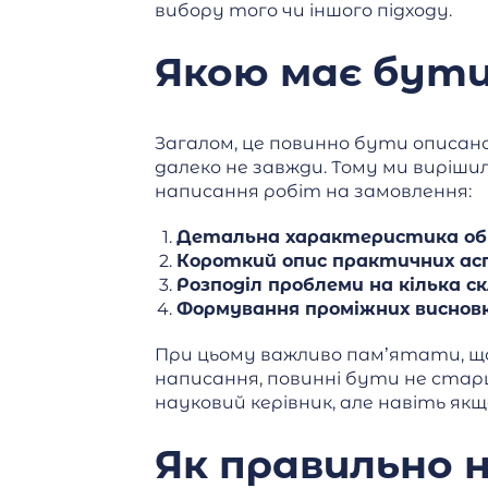
вибору того чи іншого підходу.
Якою має бут
Загалом, це повинно бути описан
далеко не завжди. Тому ми виріш
написання робіт на замовлення:
Детальна характеристика об’
Короткий опис практичних ас
Розподіл проблеми на кілька с
Формування проміжних висновк
При цьому важливо пам’ятати, що
написання, повинні бути не старш
науковий керівник, але навіть як
Як правильно 