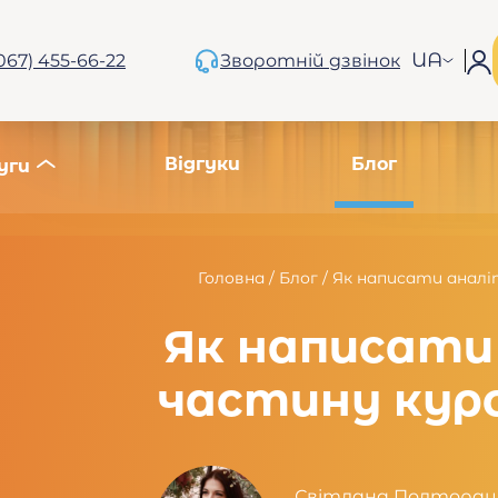
UA
067) 455-66-22
Зворотній дзвінок
Відгуки
Блог
уги
Головна
/
Блог
/
Як написати аналі
Як написати
частину кур
Світлана Полторац