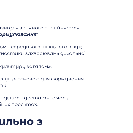
назві для зручного сприйняття
формулювання:
ми середнього шкільного віку»;
агностики захворювань дихальної
 культуру загалом».
слугує основою для формування
ти.
 приділити достатньо часу.
бних проєктах.
ильно з