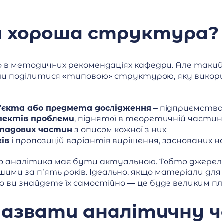
и хороша структура?
о в методичних рекомендаціях кафедри. Але таки
или поділитися «типовою» структурою, яку вико
єкта або предмета дослідження
– підприємства,
пектів проблеми
, піднятої в теоретичній частині
кладових частин
з описом кожної з них;
ів
і пропозицій варіантів вирішення, заснованих 
 аналітика має бути актуальною. Тобто джерела, 
ими за п’ять років. Ідеально, якщо матеріали дл
що ви знайдете їх самостійно — це буде великим п
назвати аналітичну 