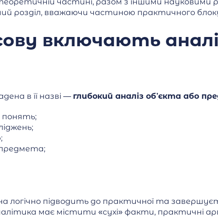
 теоретичній частині, разом з іншими науковими
мий розділ, вважаючи частиною практичного блок
рсову включають анал
дена в її назві —
глибокий аналіз об’єкта або пр
 понять;
ліджень;
;
 предмета;
ина логічно підводить до практичної та заверш
аналітика має містити «сухі» факти, практичні 