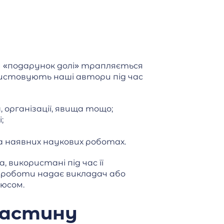
й «подарунок долі» трапляється
ристовують наші автори під час
 організації, явища тощо;
;
на наявних наукових роботах.
використані під час її
я роботи надає викладач або
люсом.
частину