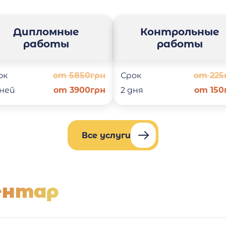
Дипломные
Контрольные
работы
работы
ок
от 5850грн
Срок
от 225
дней
от 3900грн
2 дня
от 150
Все услуги
ентар