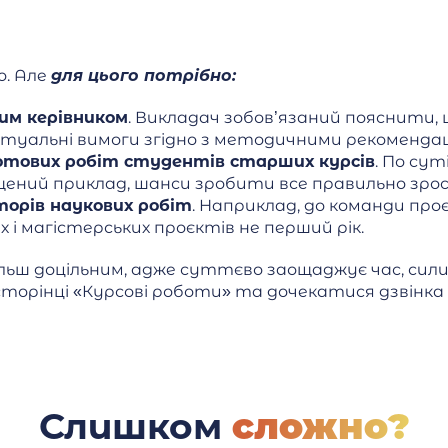
о. Але
для цього потрібно:
им керівником
. Викладач зобов’язаний пояснити
туальні вимоги згідно з методичними рекомендац
отових робіт студентів старших курсів
. По сут
ищений приклад, шанси зробити все правильно зр
торів наукових робіт
. Наприклад, до команди про
 і магістерських проєктів не перший рік.
льш доцільним, адже суттєво заощаджує час, сили
торінці «Курсові роботи» та дочекатися дзвінк
Слишком
сложно?