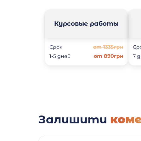
Курсовые работы
Срок
от 1335грн
Ср
1-5 дней
от 890грн
7 
Залишити
ком