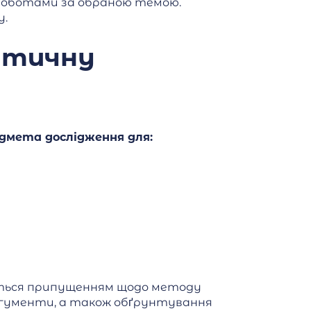
 роботами за обраною темою.
у.
ітичну
едмета дослідження для:
ується припущенням щодо методу
аргументи, а також обґрунтування