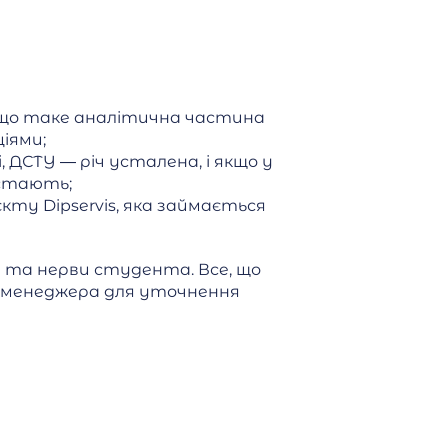
, що таке аналітична частина
іями;
і, ДСТУ — річ усталена, і якщо у
остають;
єкту Dipservis, яка займається
 та нерви студента. Все, що
а менеджера для уточнення