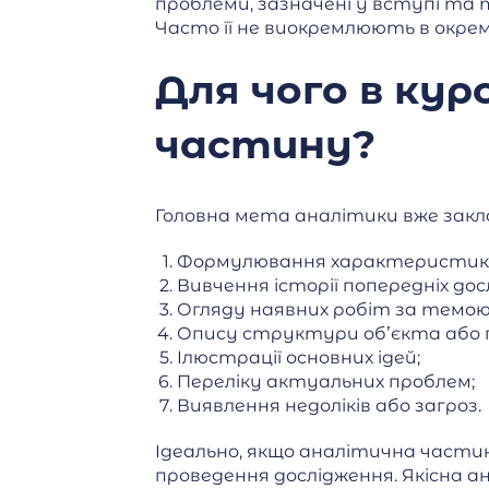
проблеми, зазначені у вступі та
Часто її не виокремлюють в окре
Для чого в ку
частину?
Головна мета аналітики вже закла
Формулювання характеристик
Вивчення історії попередніх дос
Огляду наявних робіт за темою
Опису структури об’єкта або
Ілюстрації основних ідей;
Переліку актуальних проблем;
Виявлення недоліків або загроз.
Ідеально, якщо аналітична част
проведення дослідження. Якісна 