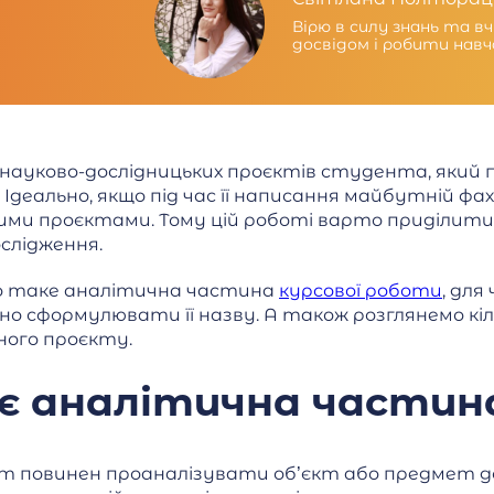
Вірю в силу знань та в
досвідом і робити нав
 науково-дослідницьких проєктів студента, який
. Ідеально, якщо під час її написання майбутній ф
ми проєктами. Тому цій роботі варто приділити 
слідження.
що таке аналітична частина
курсової роботи
, для
о сформулювати її назву. А також розглянемо кіл
ного проєкту.
є аналітична частина
ент повинен проаналізувати об’єкт або предмет д