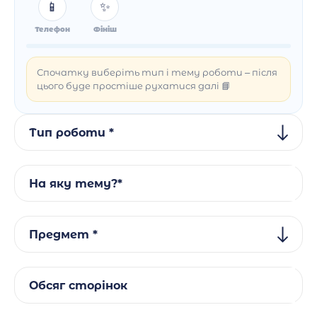
📱
✨
Телефон
Фініш
Спочатку виберіть тип і тему роботи – після
цього буде простіше рухатися далі 📘
Тип роботи *
На яку тему?*
Предмет *
Обсяг сторінок