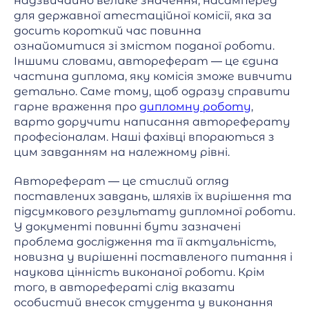
надзвичайно велике значення, насамперед
для державної атестаційної комісії, яка за
досить короткий час повинна
ознайомитися зі змістом поданої роботи.
Іншими словами, автореферат — це єдина
частина диплома, яку комісія зможе вивчити
детально. Саме тому, щоб одразу справити
гарне враження про
дипломну роботу
,
варто доручити написання автореферату
професіоналам. Наші фахівці впораються з
цим завданням на належному рівні.
Автореферат — це стислий огляд
поставлених завдань, шляхів їх вирішення та
підсумкового результату дипломної роботи.
У документі повинні бути зазначені
проблема дослідження та її актуальність,
новизна у вирішенні поставленого питання і
наукова цінність виконаної роботи. Крім
того, в авторефераті слід вказати
особистий внесок студента у виконання