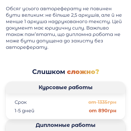
Обсяг усього автореферату не повинен
бути великим: не більше 2,5 аркушів, але й не
менше 1 аркуша надрукованого тексту. Цей
документ має юридичну силу. Важливо
також пам’ятати, що дипломна робота не
може бути допущена до захисту без
автореферату.
Слишком
сложно?
Курсовые работы
Срок
от 1335грн
1-5 дней
от 890грн
Дипломные работы