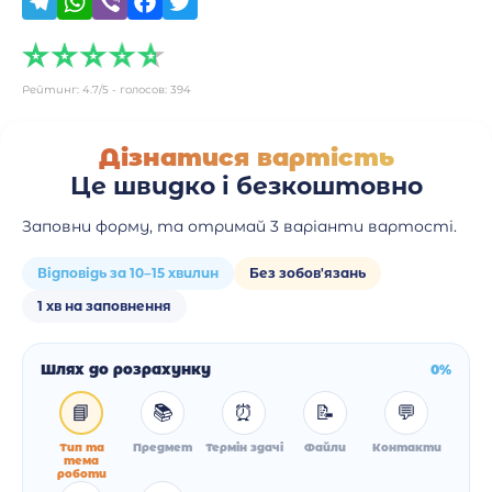
Рейтинг:
4.7
/5 - голосов:
394
Дізнатися вартість
Це швидко і безкоштовно
Заповни форму, та отримай 3 варіанти вартості.
Відповідь за 10–15 хвилин
Без зобов'язань
1 хв на заповнення
Шлях до розрахунку
0%
📘
📚
⏰
📝
💬
Тип та
Предмет
Термін здачі
Файли
Контакти
тема
роботи