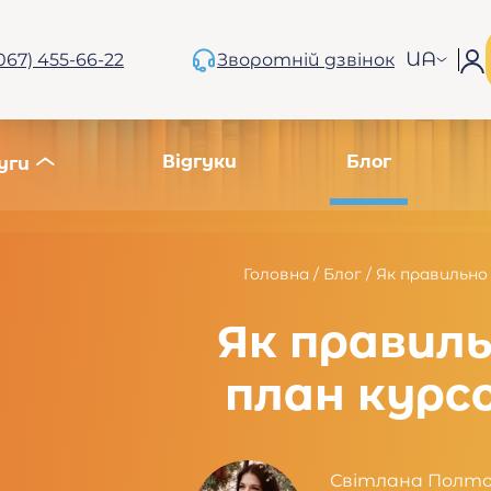
UA
067) 455-66-22
Зворотній дзвінок
Відгуки
Блог
уги
Головна
/
Блог
/
Як правильно
Як правил
план курс
Світлана Полт