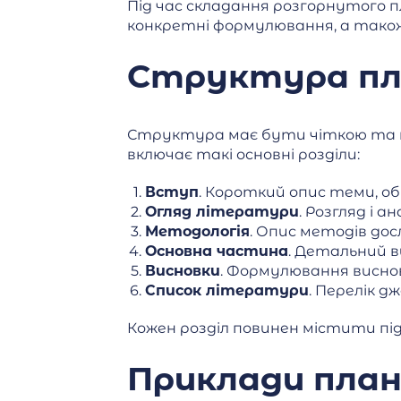
Під час складання розгорнутого п
конкретні формулювання, а також 
Структура пл
Структура має бути чіткою та п
включає такі основні розділи:
Вступ
. Короткий опис теми, о
Огляд літератури
. Розгляд і 
Методологія
. Опис методів дос
Основна частина
. Детальний в
Висновки
. Формулювання виснов
Список літератури
. Перелік д
Кожен розділ повинен містити під
Приклади план