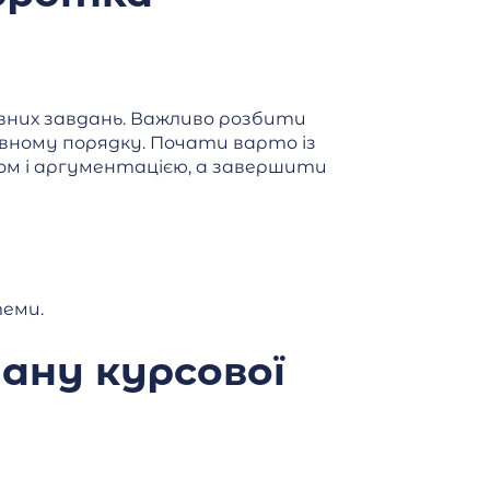
вних завдань. Важливо розбити
вному порядку. Почати варто із
зом і аргументацією, а завершити
теми.
ану курсової