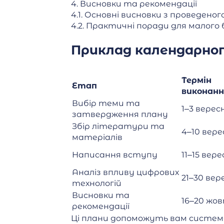
4. Висновки та рекомендації
4.1. Основні висновки з проведено
4.2. Практичні поради для малого 
Приклад календарног
Термін
Етап
виконанн
Вибір теми та
1–3 верес
затвердження плану
Збір літератури та
4–10 вере
матеріалів
Написання вступу
11–15 вер
Аналіз впливу цифрових
21–30 вер
технологій
Висновки та
16–20 жо
рекомендації
Ці плани допоможуть вам систе