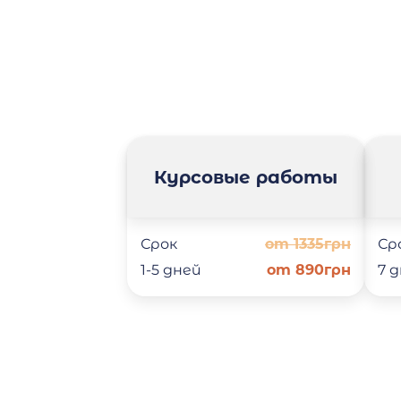
Курсовые работы
Срок
от 1335грн
Ср
1-5 дней
от 890грн
7 