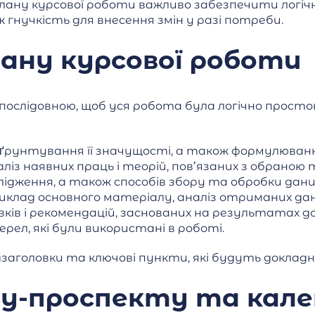
лану курсової роботи важливо забезпечити логічну
гнучкість для внесення змін у разі потреби.
ану курсової роботи
ослідовною, щоб уся робота була логічно просто
бґрунтування її значущості, а також формулюван
аналіз наявних праць і теорій, пов’язаних з обраною
лідження, а також способів збору та обробки дани
иклад основного матеріалу, аналіз отриманих дан
ків і рекомендацій, заснованих на результатах д
жерел, які були використані в роботі.
заголовки та ключові пункти, які будуть докладн
у-проспекту та кале