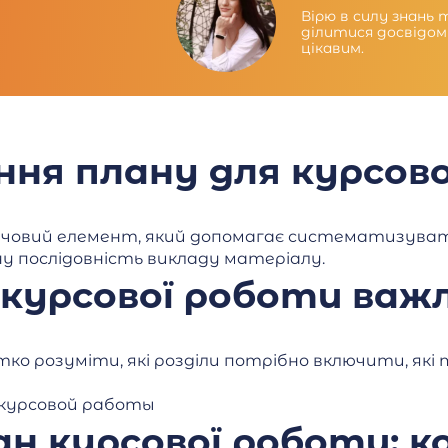
Вірю в силу знань
ділитися досвідом
цікавим.
ня плану для курсов
ючовий елемент, який допомагає систематизува
у послідовність викладу матеріалу.
 курсової роботи важ
тко розуміти, які розділи потрібно включити, які
ан курсової роботи: 