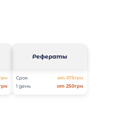
Рефераты
грн
Срок
от 375грн
грн
1 день
от 250грн