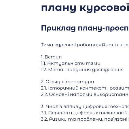
плану курсово
Приклад плану-прос
Тема курсової роботи: «Аналіз вп
1. Вступ
1.1. Актуальність теми
1.2. Мета і завдання дослідження
2. Огляд літератури
2.1. Історичний контекст і розви
2.2. Основні напрями використанн
3. Аналіз впливу цифрових техноло
3.1. Переваги цифрових технологій
3.2. Ризики та проблеми, пов’язан