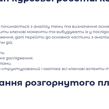
 починається з аналізу теми та визначення осно
мити ключові моменти та вибудувати їх у послідо
ження, далі перейти до основної частини з аналі
м дій:
ти.
я дослідження.
ілами.
о структурований і охоплює всі ключові аспекти 
ання розгорнутого пл