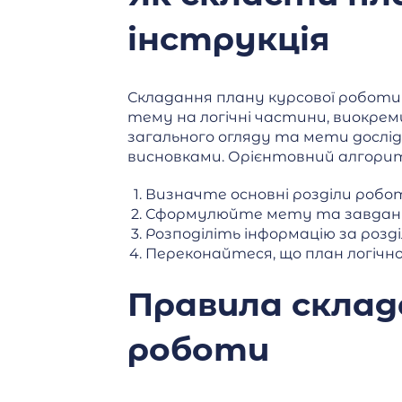
інструкція
Складання плану курсової роботи
тему на логічні частини, виокре
загального огляду та мети дослід
висновками. Орієнтовний алгорит
Визначте основні розділи робо
Сформулюйте мету та завданн
Розподіліть інформацію за розд
Переконайтеся, що план логічн
Правила склад
роботи