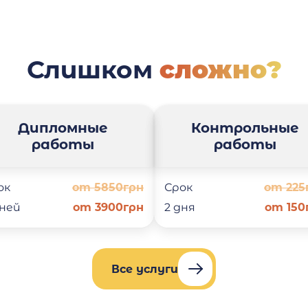
Слишком
сложно?
Дипломные
Контрольные
работы
работы
ок
от 5850грн
Срок
от 225
дней
от 3900грн
2 дня
от 150
Все услуги