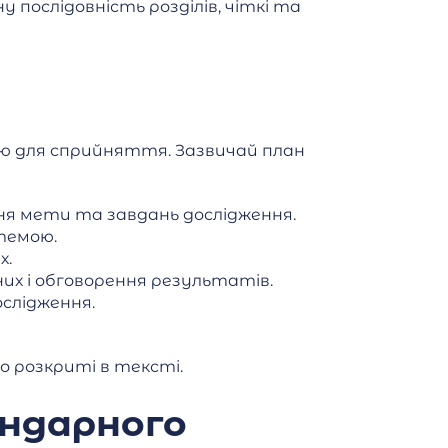
 послідовність розділів, чіткі та
ю для сприйняття. Зазвичай план
ня мети та завдань дослідження.
 темою.
х.
их і обговорення результатів.
ослідження.
о розкриті в тексті.
ндарного