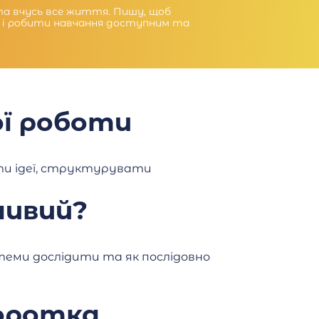
 та вчусь все життя. Пишу, щоб
 і робити навчання доступним та
ої роботи
ти ідеї, структурувати
ливий?
 теми дослідити та як послідовно
коротка