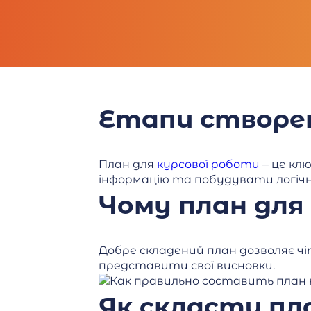
Етапи створен
План для
курсової роботи
– це кл
інформацію та побудувати логічн
Чому план для
Добре складений план дозволяє чі
представити свої висновки.
Як скласти пл