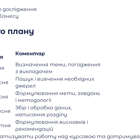
го дослідження
бізнесу
о плану
Коментар
я
Визначення теми, погодження
ня
з викладачем
Пошук і вивчення необхідних
сня
джерел
Формулювання мети, завдань
есня
і методології
Збір і обробка даних,
есня
написання розділу
Формулювання висновків і
втня
рекомендацій
матизувати роботу над курсовою та дотримуват