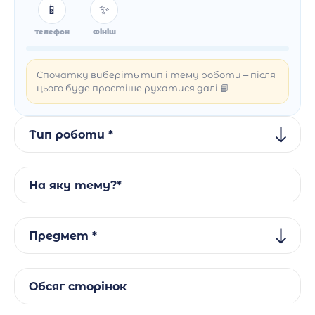
📱
✨
Телефон
Фініш
Спочатку виберіть тип і тему роботи – після
цього буде простіше рухатися далі 📘
Тип роботи *
На яку тему?*
Предмет *
Обсяг сторінок