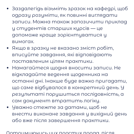
Заздалегідь візьміть зразок на кафедрі, щоб
одразу розуміти, як повинні виглядати
записи. Можна також запозичити приклад
у студентів старших курсів — це
допоможе краще зорієнтуватися у
вимогах.
Якщо в зразку не вказано зміст робіт,
вписуйте завдання, які відповідають
поставленим цілям практики.
Намагайтеся щодня вносити записи. Не
відкладайте ведення щоденника на
останні дні. Інакше буде важко пригадати,
що саме відбувалося в конкретний день. У
результаті порушиться послідовність, а
сам документ втратить логіку.
Уважно стежте за датами, щоб не
внести виконане завдання у вихідний день
або вже після завершення практики.
Дотримуючись цих простих порад, після