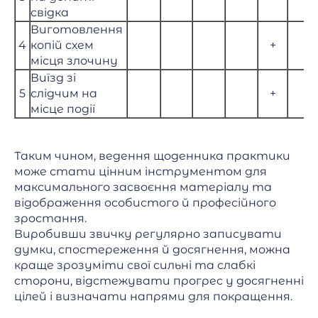
свідка
Виготовлення
4
копій схем
+
місця злочину
Виїзд зі
5
слідчим на
+
місце події
Таким чином, ведення щоденника практики
може стати цінним інструментом для
максимального засвоєння матеріалу та
відображення особистого й професійного
зростання.
Виробивши звичку регулярно записувати
думки, спостереження й досягнення, можна
краще зрозуміти свої сильні та слабкі
сторони, відстежувати прогрес у досягненні
цілей і визначати напрями для покращення.