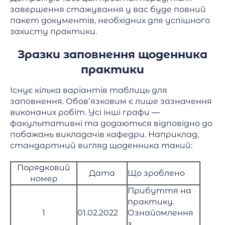
завершення стажування у вас буде повний
пакет документів, необхідних для успішного
захисту практики.
Зразки заповнення щоденника
практики
Існує кілька варіантів таблиць для
заповнення. Обов’язковим є лише зазначення
виконаних робіт. Усі інші графи —
факультативні та додаються відповідно до
побажань викладачів кафедри. Наприклад,
стандартний вигляд щоденника такий:
Порядковий
Дата
Що зроблено
номер
Прибуття на
практику.
1
01.02.2022
Ознайомлення
з