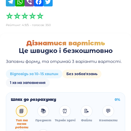
Рейтинг:
4.9
/5 - голосов:
350
Дізнатися вартість
Це швидко і безкоштовно
Заповни форму, та отримай 3 варіанти вартості.
Відповідь за 10–15 хвилин
Без зобов'язань
1 хв на заповнення
Шлях до розрахунку
0%
📘
📚
⏰
📝
💬
Тип та
Предмет
Термін здачі
Файли
Контакти
тема
роботи