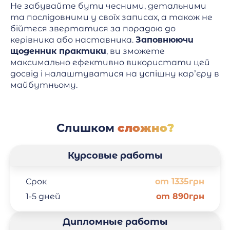
Не забувайте бути чесними, детальними
та послідовними у своїх записах, а також не
бійтеся звертатися за порадою до
керівника або наставника.
Заповнюючи
щоденник практики
, ви зможете
максимально ефективно використати цей
досвід і налаштуватися на успішну кар’єру в
майбутньому.
Слишком
сложно?
Курсовые работы
Срок
от 1335грн
1-5 дней
от 890грн
Дипломные работы