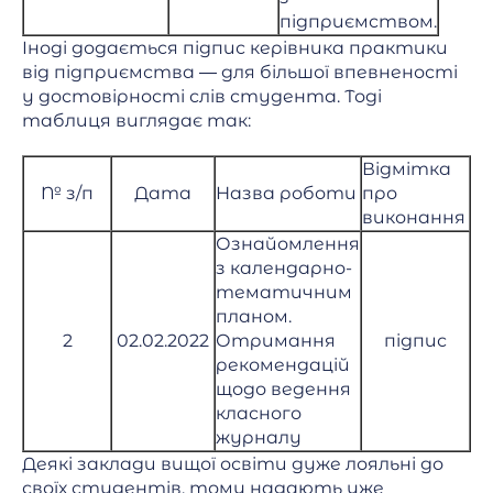
підприємством.
Іноді додається підпис керівника практики
від підприємства — для більшої впевненості
у достовірності слів студента. Тоді
таблиця виглядає так:
Відмітка
№ з/п
Дата
Назва роботи
про
виконання
Ознайомлення
з календарно-
тематичним
планом.
2
02.02.2022
Отримання
підпис
рекомендацій
щодо ведення
класного
журналу
Деякі заклади вищої освіти дуже лояльні до
своїх студентів, тому надають уже