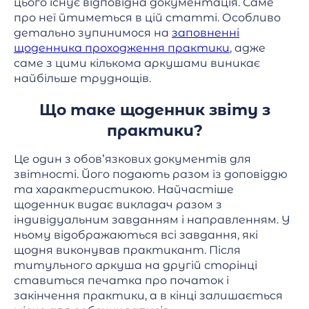
цього існує відповідна документація. Саме
про неї йтиметься в цій статті. Особливо
детально зупинимося на
заповненні
щоденника проходження практики
, адже
саме з цими кількома аркушами виникає
найбільше труднощів.
Що таке щоденник звіту з
практики?
Це один з обов’язкових документів для
звітності. Його подають разом із доповіддю
та характеристикою. Найчастіше
щоденник видає викладач разом з
індивідуальним завданням і направленням. У
ньому відображаються всі завдання, які
щодня виконував практикант. Після
титульного аркуша на другій сторінці
ставиться печатка про початок і
закінчення практики, а в кінці залишається