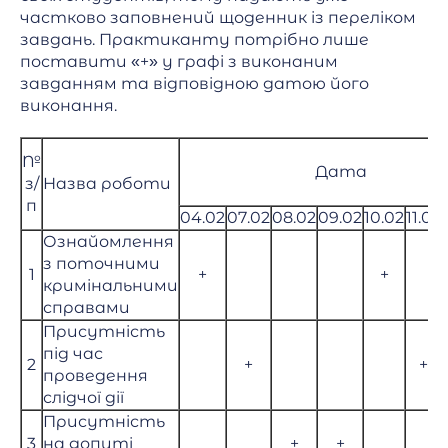
частково заповнений щоденник із переліком
завдань. Практиканту потрібно лише
поставити «+» у графі з виконаним
завданням та відповідною датою його
виконання.
№
Дата
з/
Назва роботи
п
04.02
07.02
08.02
09.02
10.02
11.02
Ознайомлення
з поточними
1
+
+
кримінальними
справами
Присутність
під час
2
+
+
проведення
слідчої дії
Присутність
3
на допиті
+
+