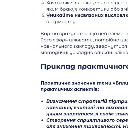
Хоча може виникнути спокуса з
яким бракує конкретики або зм
Уникайте несвязаних висловл
аргументу.
Варто врахувати, що цей елемент 
його сформулювати, потрібно ува
навчального закладу, звернутися н
методичці докладно описані кліше
Приклад практичного
Практичне значення теми «Вплив
практичних аспектів:
Визначення стратегій підтрим
навчання, вчителі та виховат
учням впоратися зі своїм зан
Створення сприятливого серед
для зниження тривожності. Н