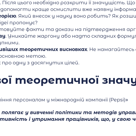
. Після цього необхідно розкрити її значущість. Щ
е допомогти краще осмислити вже наявну інформа
еорією
. Який внесок у науку воно робить? Як роз
ідеї пропонує?
стовуйте факти та докази на підтвердження арг
ву
. Уникайте жаргону або надто складних форму
упними.
ивіших теоретичних висновках
. Не намагайтесь
з основною метою.
 про одну з досягнутих цілей.
ої теоретичної знач
ння персоналом у міжнародній компанії (Pepsi)»
полягає у вивченні політики та методів управ
вність і утримання працівників, що, у свою че