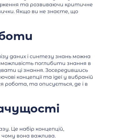
лідження та розвиваючи критичне
чки. Якщо ви не знаєте, що
оботи
лізу даних і синтезу знань можна
 можливість поглибити знання в
сувати ці знання. Зосередившись
чові концепції та ідеї у вибраній
я робота, та описується, де і в
начущості
зу. Це набір концепцій,
 чому вона важлива.