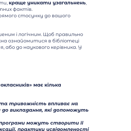
оти,
краще уникати узагальнень
,
тних фактів.
прямого стосунку до вашого
еним і логічним. Щоб правильно
на ознайомитися в бібліотеці
, або до наукового керівника. У
класників» має кілька
иста тривожність впливає на
 до викладання, які допоможуть
ї програми можуть створити її
сації, практики усвідомленості