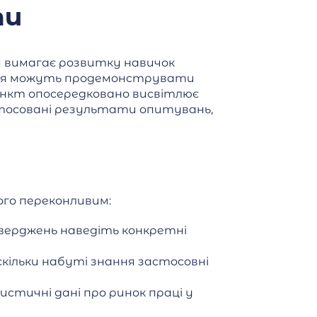
ти
я вимагає розвитку навичок
ння можуть продемонструвати
ункт опосередковано висвітлює
астосовані результати опитувань,
ого переконливим:
тверджень наведіть конкретні
кільки набуті знання застосовні
стичні дані про ринок праці у