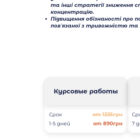
та інші стратегії зниження с
концентрацію.
Підвищення обізнаності про п
пов’язаної з тривожністю та 
Курсовые работы
Срок
от 1335грн
Ср
1-5 дней
от 890грн
7 