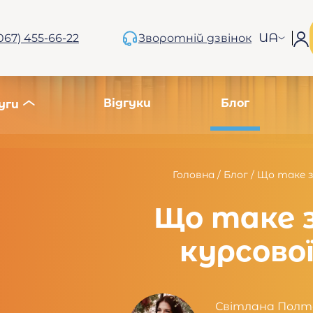
UA
067) 455-66-22
Зворотній дзвінок
Відгуки
Блог
уги
Головна
/
Блог
/
Що таке з
Що таке 
курсово
Світлана Полт