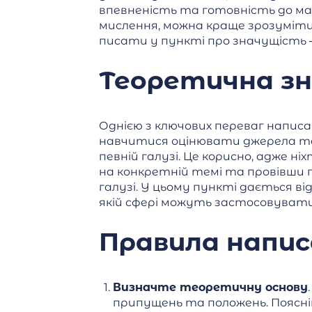
впевненість та готовність до ма
мислення, можна краще зрозуміти
писати у пункті про значущість 
Теоретична зн
Однією з ключових переваг написан
навчитися оцінювати джерела та 
певній галузі. Це корисно, адже н
на конкретній темі та провівши г
галузі. У цьому пункті дається ві
якій сфері можуть застосовуват
Правила напи
Визначте теоретичну основу
припущень та положень. Поясні