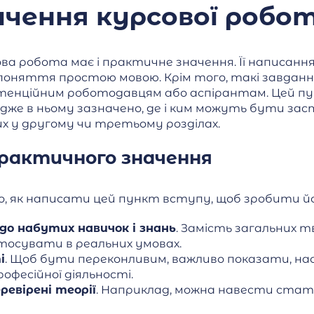
чення курсової робо
ва робота має і практичне значення. Її написанн
поняття простою мовою. Крім того, такі завда
отенційним роботодавцям або аспірантам. Цей п
Адже в ньому зазначено, де і ким можуть бути з
х у другому чи третьому розділах.
рактичного значення
го, як написати цей пункт вступу, щоб зробити й
о набутих навичок і знань
. Замість загальних 
стосувати в реальних умовах.
і
. Щоб бути переконливим, важливо показати, нас
офесійної діяльності.
евірені теорії
. Наприклад, можна навести стати