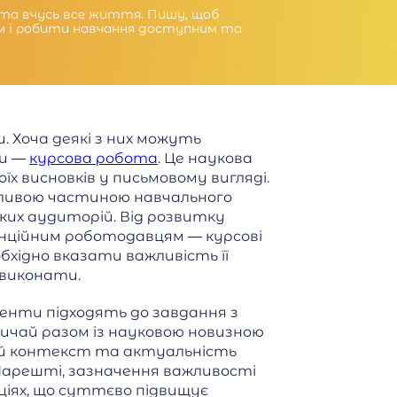
ь та вчусь все життя. Пишу, щоб
м і робити навчання доступним та
Хоча деякі з них можуть
ти —
курсова робота
. Це наукова
х висновків у письмовому вигляді.
ажливою частиною навчального
ких аудиторій. Від розвитку
енційним роботодавцям — курсові
хідно вказати важливість її
 виконати.
енти підходять до завдання з
ичай разом із науковою новизною
й контекст та актуальність
Нарешті, зазначення важливості
іях, що суттєво підвищує