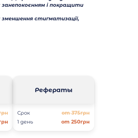
м занепокоєнням і покращити
я зменшення стигматизації,
Рефераты
грн
Срок
от 375грн
грн
1 день
от 250грн