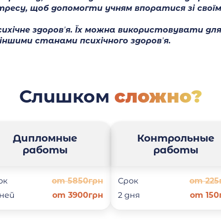
тресу, щоб допомогти учням впоратися зі свої
сихічне здоров’я. Їх можна використовувати дл
іншими станами психічного здоров’я.
Слишком
сложно?
Дипломные
Контрольные
работы
работы
ок
от 5850грн
Срок
от 225
дней
от 3900грн
2 дня
от 150