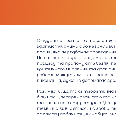
Студенти постійно стикаються з
здатися нудними або неважливими
праця, яка передбачає проведення
Це важливе завдання, що має як 
процесу та пропонують безліч пер
критичного мислення та дослідни
роботи можуть змінити ваше особ
виконання, адже це допомагає зр
Розуміючи, що таке теоретична 
більшою цілеспрямованістю та мо
та загальною структурою. Усві
теми, що вивчається, що зробить
дає змогу побачити, як набуті з