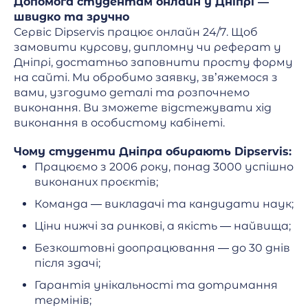
Допомога студентам онлайн у Дніпрі —
швидко та зручно
Сервіс Dipservis працює онлайн 24/7. Щоб
замовити курсову, дипломну чи реферат у
Дніпрі, достатньо заповнити просту форму
на сайті. Ми обробимо заявку, зв’яжемося з
вами, узгодимо деталі та розпочнемо
виконання. Ви зможете відстежувати хід
виконання в особистому кабінеті.
Чому студенти Дніпра обирають Dipservis:
Працюємо з 2006 року, понад 3000 успішно
виконаних проєктів;
Команда — викладачі та кандидати наук;
Ціни нижчі за ринкові, а якість — найвища;
Безкоштовні доопрацювання — до 30 днів
після здачі;
Гарантія унікальності та дотримання
термінів;