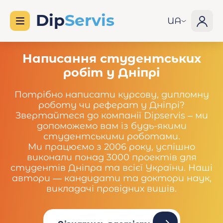
UA
Написання студентських
робіт у Дніпрі
Потрібно написати курсову, дипломну
роботу чи реферат у Дніпрі?
Звертайтеся до компанії Dipservis – ми
допоможемо вам із будь-якими
студентськими роботами.
Ми працюємо з 2006 року, успішно
виконали понад 3000 проектів для
студентів Дніпра та всієї України. Наші
автори — кандидати та доктори наук,
викладачі провідних вишів.