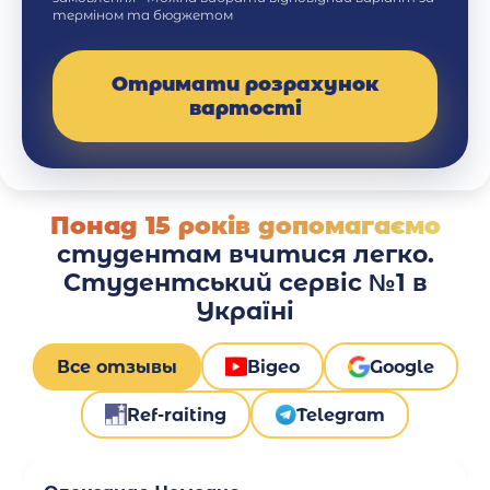
терміном та бюджетом
Отримати розрахунок
вартості
Понад 15 років допомагаємо
студентам вчитися легко.
Студентський сервіс №1 в
Україні
Все отзывы
Відео
Google
Ref-raiting
Telegram