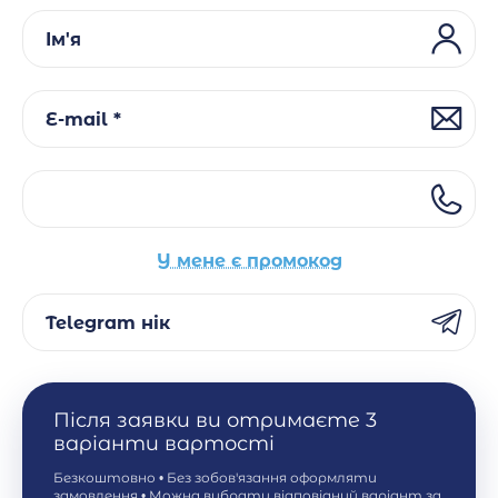
Ім'я
E-mail *
У мене є промокод
Telegram нік
Після заявки ви отримаєте 3
варіанти вартості
Безкоштовно • Без зобов'язання оформляти
замовлення • Можна вибрати відповідний варіант за