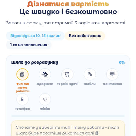
Дізнатися вартість
Це швидко і безкоштовно
Заповни форму, та отримай 3 варіанти вартості.
Відповідь за 10–15 хвилин
Без зобов'язань
1 хв на заповнення
Шлях до розрахунку
0%
📘
📚
⏰
📝
💬
Тип та
Предмет
Термін здачі
Файли
Контакти
тема
роботи
📱
✨
Телефон
Фініш
Спочатку виберіть тип і тему роботи – після
цього буде простіше рухатися далі 📘