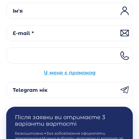
Ім'я
E-mail *
У мене є промокод
Telegram нік
Після заявки ви отримаєте 3
варіанти вартості
Безкоштовно • Без зобов'язання оформляти
замовлення • Можна вибрати відповідний варіант за