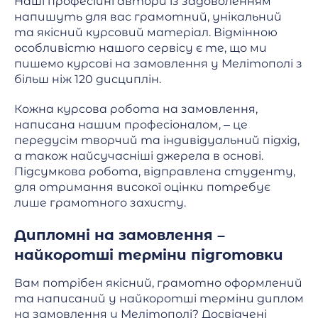
Наші професійні автори із задоволенням
напишуть для вас грамотний, унікальний
та якісний курсовий матеріал. Відмінною
особливістю нашого сервісу є те, що ми
пишемо курсові на замовлення у Мелітополі з
більш ніж 120 дисциплін.
Кожна курсова робота на замовлення,
написана нашим професіоналом, – це
передусім творчий та індивідуальний підхід,
а також найсучасніші джерела в основі.
Підсумкова робота, відправлена студенту,
для отримання високої оцінки потребує
лише грамотного захисту.
Дипломні на замовлення –
найкоротші терміни підготовки
Вам потрібен якісний, грамотно оформлений
та написаний у найкоротші терміни диплом
на замовлення у Мелітополі? Досвідчені