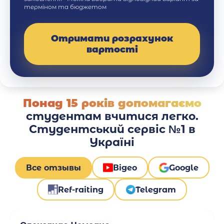
терміном та бюджетом
Отримати розрахунок
вартості
Понад 15 років допомагаємо
студентам вчитися легко.
Студентський сервіс №1 в
Україні
Все отзывы
Відео
Google
Ref-raiting
Telegram