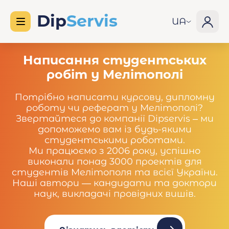
UA
Написання студентських
робіт у Мелітополі
Потрібно написати курсову, дипломну
роботу чи реферат у Мелітополі?
Звертайтеся до компанії Dipservis – ми
допоможемо вам із будь-якими
студентськими роботами.
Ми працюємо з 2006 року, успішно
виконали понад 3000 проектів для
студентів Мелітополя та всієї України.
Наші автори — кандидати та доктори
наук, викладачі провідних вишів.