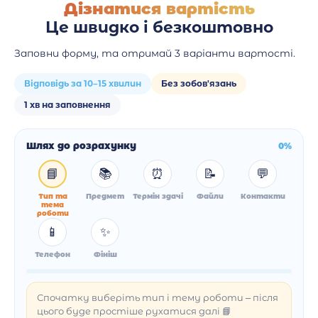
Дізнатися вартість
Це швидко і безкоштовно
Заповни форму, та отримай 3 варіанти вартості.
Відповідь за 10–15 хвилин
Без зобов'язань
1 хв на заповнення
Шлях до розрахунку
0%
📘
📚
⏰
📝
💬
Тип та
Предмет
Термін здачі
Файли
Контакти
тема
роботи
📱
✨
Телефон
Фініш
Спочатку виберіть тип і тему роботи – після
цього буде простіше рухатися далі 📘