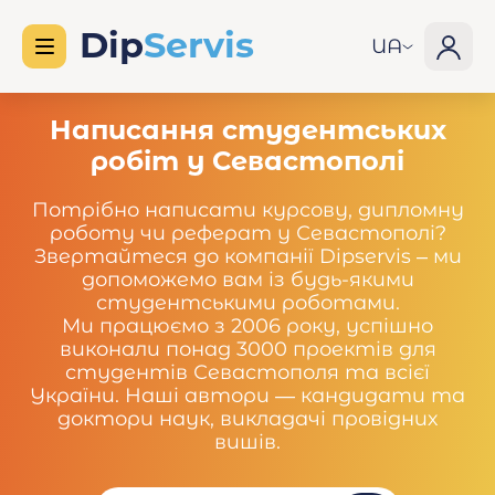
UA
Написання студентських
робіт у Севастополі
Потрібно написати курсову, дипломну
роботу чи реферат у Севастополі?
Звертайтеся до компанії Dipservis – ми
допоможемо вам із будь-якими
студентськими роботами.
Ми працюємо з 2006 року, успішно
виконали понад 3000 проектів для
студентів Севастополя та всієї
України. Наші автори — кандидати та
доктори наук, викладачі провідних
вишів.