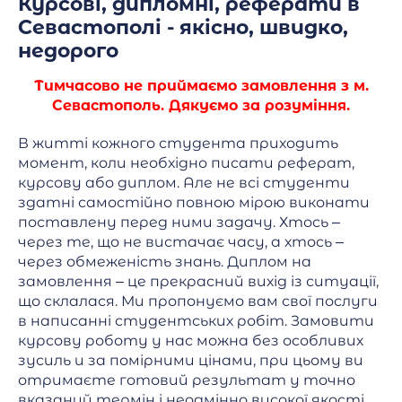
Курсові, дипломні, реферати в
Севастополі - якісно, швидко,
недорого
Тимчасово не приймаємо замовлення з м.
Севастополь. Дякуємо за розуміння.
В житті кожного студента приходить
момент, коли необхідно писати реферат,
курсову або диплом. Але не всі студенти
здатні самостійно повною мірою виконати
поставлену перед ними задачу. Хтось –
через те, що не вистачає часу, а хтось –
через обмеженість знань. Диплом на
замовлення – це прекрасний вихід із ситуації,
що склалася. Ми пропонуємо вам свої послуги
в написанні студентських робіт. Замовити
курсову роботу у нас можна без особливих
зусиль и за помірними цінами, при цьому ви
отримаєте готовий результат у точно
вказаний термін і неодмінно високої якості.