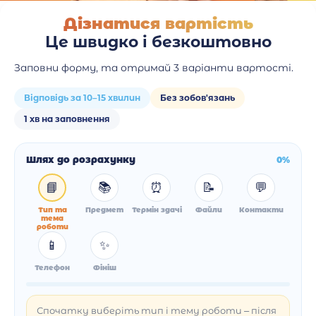
Дізнатися вартість
Це швидко і безкоштовно
Заповни форму, та отримай 3 варіанти вартості.
Відповідь за 10–15 хвилин
Без зобов'язань
1 хв на заповнення
Шлях до розрахунку
0%
📘
📚
⏰
📝
💬
Тип та
Предмет
Термін здачі
Файли
Контакти
тема
роботи
📱
✨
Телефон
Фініш
Спочатку виберіть тип і тему роботи – після