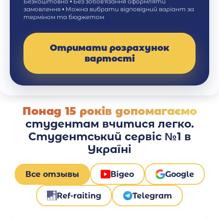
Безкоштовно • Без зобов'язання оформляти
замовлення • Можна вибрати відповідний варіант за
терміном та бюджетом
Отримати розрахунок
вартості
Понад 15 років допомагаємо
студентам вчитися легко.
Студентський сервіс №1 в
Україні
Все отзывы
Відео
Google
Ref-raiting
Telegram