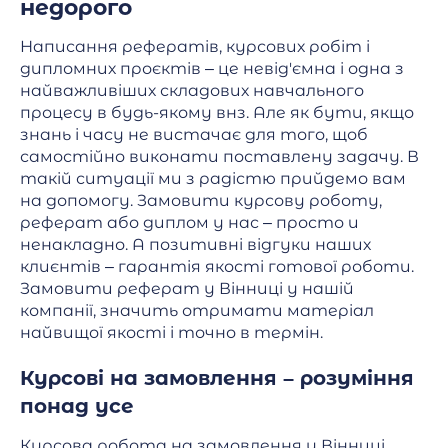
недорого
Написання рефератів, курсових робіт і
дипломних проєктів – це невід'ємна і одна з
найважливіших складових навчального
процесу в будь-якому внз. Але як бути, якщо
знань і часу не вистачає для того, щоб
самостійно виконати поставлену задачу. В
такій ситуації ми з радістю прийдемо вам
на допомогу. Замовити курсову роботу,
реферат або диплом у нас – просто и
ненакладно. А позитивні відгуки наших
клиєнтів – гарантія якості готової роботи.
Замовити реферат у Вінниці у нашій
компанії, значить отримати матеріал
найвищої якості і точно в термін.
Курсові на замовлення – розуміння
понад усе
Курсова робота на замовлення у Вінниці,