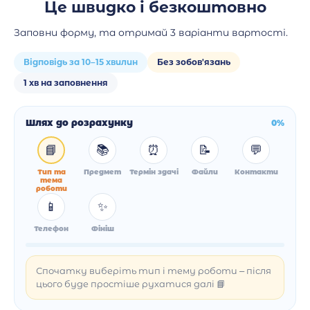
Це швидко і безкоштовно
Заповни форму, та отримай 3 варіанти вартості.
Відповідь за 10–15 хвилин
Без зобов'язань
1 хв на заповнення
Шлях до розрахунку
0%
📘
📚
⏰
📝
💬
Тип та
Предмет
Термін здачі
Файли
Контакти
тема
роботи
📱
✨
Телефон
Фініш
Спочатку виберіть тип і тему роботи – після
цього буде простіше рухатися далі 📘