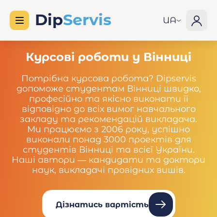
UA
Курсові роботи у Вінниці
Потрібна курсова робота? Dipservis
допоможе студентам Вінниці швидко,
професійно та якісно виконати її
відповідно до всіх вимог навчального
закладу та рекомендацій викладача.
Ми працюємо з 2006 року, успішно
виконали понад 3000 проектів для
студентів Вінниці та всієї України.
Наші автори — кандидати та доктори
наук, викладачі провідних вишів.
Дізнатись вартість