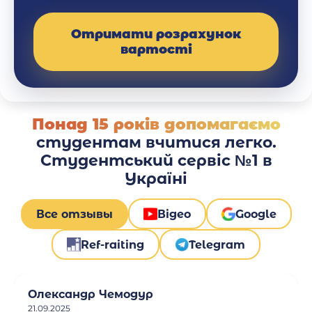
Отримати розрахунок
вартості
Понад 15 років допомагаємо
студентам вчитися легко.
Студентський сервіс №1 в
Україні
Все отзывы
Відео
Google
Ref-raiting
Telegram
Олександр Чемодур
21.09.2025