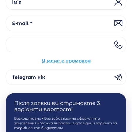
Ім'я
E-mail *
У мене є промокод
Telegram нік
Після заявки ви отримаєте 3
варіанти вартості
Безкоштовно • Без зобов'язання оформляти
замовлення • Можна вибрати відповідний варіант за
терміном та бюджетом