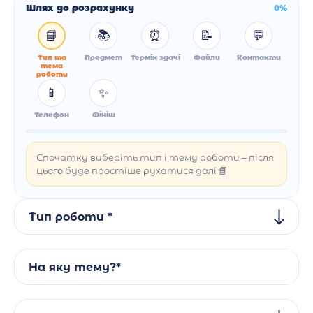
Шлях до розрахунку
0%
📘
📚
⏰
📝
💬
Тип та
Предмет
Термін здачі
Файли
Контакти
тема
роботи
📱
✨
Телефон
Фініш
Спочатку виберіть тип і тему роботи – після
цього буде простіше рухатися далі 📘
Тип роботи *
На яку тему?*