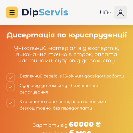
UA
Дисертація по юриспруденції
Унікальний матеріал від експертів,
виконання точно в строк, оплата
частинами, супровід до захисту
Безпечний сервіс із 15-річним досвідом роботи
Супровід до захисту - безкоштовні
редагування
3 варіанти вартості, план напишемо
безкоштовно, без передоплати
60000 ₴
Вартість від
6 мес