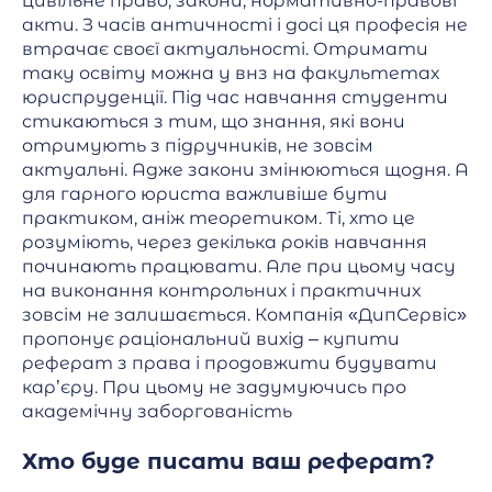
цивільне право, закони, нормативно-правові
акти. З часів античності і досі ця професія не
втрачає своєї актуальності. Отримати
таку освіту можна у внз на факультетах
юриспруденції. Під час навчання студенти
стикаються з тим, що знання, які вони
отримують з підручників, не зовсім
актуальні. Адже закони змінюються щодня. А
для гарного юриста важливіше бути
практиком, аніж теоретиком. Ті, хто це
розуміють, через декілька років навчання
починають працювати. Але при цьому часу
на виконання контрольних і практичних
зовсім не залишається. Компанія «ДипСервіс»
пропонує раціональний вихід – купити
реферат з права і продовжити будувати
кар’єру. При цьому не задумуючись про
академічну заборгованість
Хто буде писати ваш реферат?