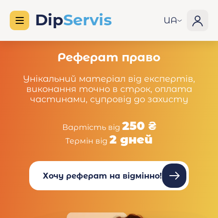
UA
Реферат право
Унікальний матеріал від експертів,
виконання точно в строк, оплата
частинами, супровід до захисту
250 ₴
Вартість від
2 дней
Термін від
Хочу реферат на відмінно!