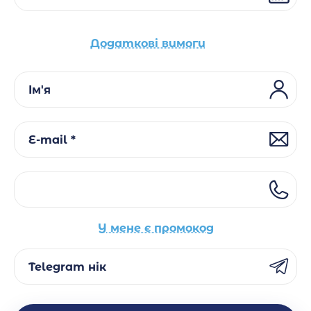
Додаткові вимоги
Ім'я
E-mail *
У мене є промокод
Telegram нік