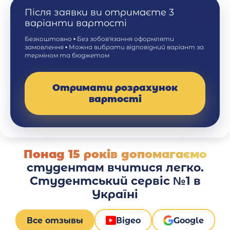
Після заявки ви отримаєте 3
варіанти вартості
Безкоштовно • Без зобов'язання оформляти
замовлення • Можна вибрати відповідний варіант за
терміном та бюджетом
Отримати розрахунок
вартості
Понад 15 років допомагаємо
студентам вчитися легко.
Студентський сервіс №1 в
Україні
Все отзывы
Відео
Google