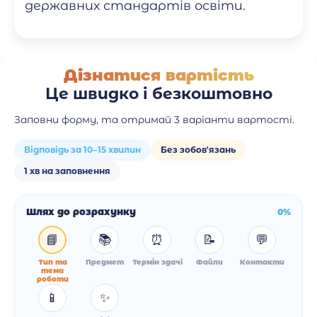
державних стандартів освіти.
Дізнатися вартість
Це швидко і безкоштовно
Заповни форму, та отримай 3 варіанти вартості.
Відповідь за 10–15 хвилин
Без зобов'язань
1 хв на заповнення
Шлях до розрахунку
0%
📘
📚
⏰
📝
💬
Тип та
Предмет
Термін здачі
Файли
Контакти
тема
роботи
📱
✨