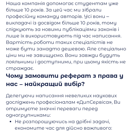
Наша компанія допомогає студентам уже
більше 10 років. За цей час ми зібрали
професійну команду авторів. Усі вони –
викладачі із досвідом більше 10 років, тому
слідкують за новими публікаціями законів і
лише їх використовують під час написання.
Вартість роботи таких спеціалістів не
може бути занадто дешевою. Але спеціально
ціни ми не завищуємо. Вони завжди будуть
лояльними і доступними, при цьому якість не
страждає.
Чому замовити реферат з права у
нас – найкращий вибір?
Делегуючи написання невеликих наукових
досліджень професіоналам «ДипСервіса», Ви
отримуєте значні переваги перед
одногрупниками:
Не розпорошуючись на дрібні задачі,
економите час для дійсно важливого: