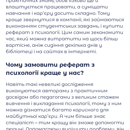
практичних знань, обов’язково ще й
влаштується працювати, а суміщати
навчання і кар’єру досить складно. Тому
краще звернутися в компанії, які займаються
виконанням студентських завдань, і купити
реферат з психології. Цим самим зекономити
час, який можна витратити на щось більш
вартісне, аніж сидіння декілька днів у
бібліотеці і на сайтах в інтернеті.
Чому замовити реферат з
психології краще у нас?
Навіть такі невеликі дослідження
виконуються авторами з практичним
досвідом або педагогами з великим стажем
вивчення і викладання психології, тому з ним
можна дізнатися багато корисного для
майбутньої кар’єри. А чим більше знає
спеціаліст – тим кращу він зможе допомогти
людині. Допомагаючи вирішити проблеми, він