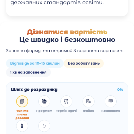
державних стандартів освіти.
Дізнатися вартість
Це швидко і безкоштовно
Заповни форму, та отримай 3 варіанти вартості.
Відповідь за 10–15 хвилин
Без зобов'язань
1 хв на заповнення
Шлях до розрахунку
0%
📘
📚
⏰
📝
💬
Тип та
Предмет
Термін здачі
Файли
Контакти
тема
роботи
📱
✨