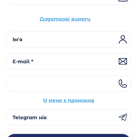
Додаткові вимоги
Ім'я
E-mail *
У мене є промокод
Telegram нік