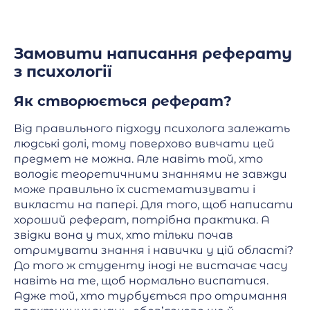
Замовити написання реферату
з психології
Як створюється реферат?
Від правильного підходу психолога залежать
людські долі, тому поверхово вивчати цей
предмет не можна. Але навіть той, хто
володіє теоретичними знаннями не завжди
може правильно їх систематизувати і
викласти на папері. Для того, щоб написати
хороший реферат, потрібна практика. А
звідки вона у тих, хто тільки почав
отримувати знання і навички у цій області?
До того ж студенту іноді не вистачає часу
навіть на те, щоб нормально виспатися.
Адже той, хто турбується про отримання