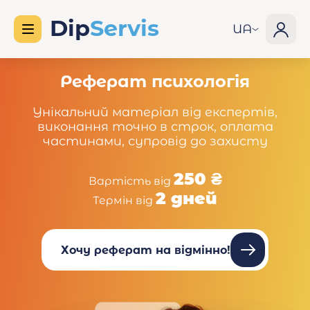
UA
Реферат психологія
Унікальний матеріал від експертів,
виконання точно в строк, оплата
частинами, супровід до захисту
250 ₴
Вартість від
2 дней
Термін від
Хочу реферат на відмінно!