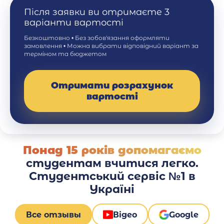
Після заявки ви отримаєте 3
варіанти вартості
Безкоштовно • Без зобов'язання оформляти
замовлення • Можна вибрати відповідний варіант за
терміном та бюджетом
Отримати розрахунок
вартості
Понад 15 років допомагаємо
студентам вчитися легко.
Студентський сервіс №1 в
Україні
Все отзывы
Відео
Google