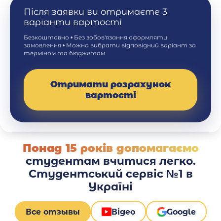
Після заявки ви отримаєте 3
варіанти вартості
Безкоштовно • Без зобов'язання оформляти
замовлення • Можна вибрати відповідний варіант за
терміном та бюджетом
Отримати розрахунок
вартості
Понад 15 років допомагаємо
студентам вчитися легко.
Студентський сервіс №1 в
Україні
Все отзывы
Відео
Google