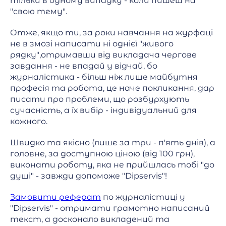
тільки в одному випадку - коли пишеш на
"свою тему".
Отже, якщо ти, за роки навчання на журфаці
не в змозі написати ні однієї "живого
рядку",отримавши від викладача чергове
завдання - не впадай у відчай, бо
журналістика - більш ніж лише майбутня
професія та робота, це наче покликання, дар
писати про проблеми, що розбурхують
сучасність, а їх вибір - індивідуальний для
кожного.
Швидко та якісно (лише за три - п'ять днів), а
головне, за доступною ціною (від 100 грн),
виконати роботу, яка не прийшлась тобі "до
душі" - завжди допоможе "Dipservis"!
Замовити реферат
по журналістиці у
"Dipservis" - отримати грамотно написаний
текст, а досконало викладений та