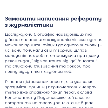
Замовити написання реферату
з журналістики
Досліджуючи біографію найвідоміших та
дійсно талановитих журналістів сьогодення,
можливо прийти тільки до одного висновку –
усі вони починали свій творчий шлях з
малоуспішних робіт, отримуючи при цьому
рекомендації відмовитися від ідеї "писати"
та слухаючи глузування та докори про
повну відсутність здібностей.
Рішення цієї закономірності, яка дозволяє
зрозуміти причину першочергових невдач,
тепер вже справжніх "акул пера", є слова
Константину Паустовського: "головне -
потрапити на творчу хвилю...а це буває