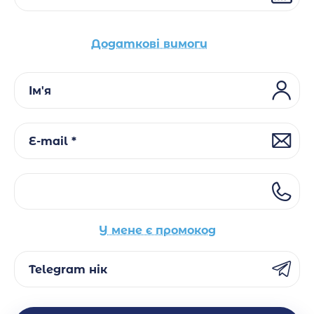
Додаткові вимоги
Ім'я
E-mail *
У мене є промокод
Telegram нік