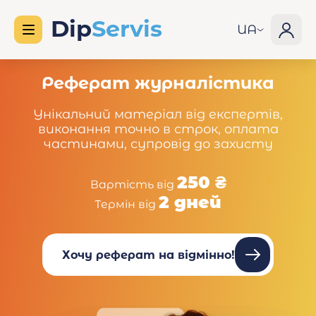
UA
Реферат журналістика
Унікальний матеріал від експертів,
виконання точно в строк, оплата
частинами, супровід до захисту
250 ₴
Вартість від
2 дней
Термін від
Хочу реферат на відмінно!