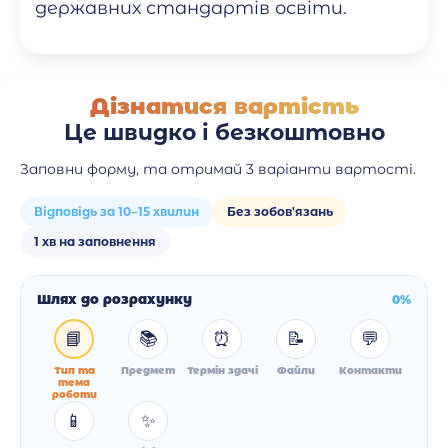
державних стандартів освіти.
Дізнатися вартість
Це швидко і безкоштовно
Заповни форму, та отримай 3 варіанти вартості.
Відповідь за 10–15 хвилин
Без зобов'язань
1 хв на заповнення
Шлях до розрахунку
0%
📘
📚
⏰
📝
💬
Тип та
Предмет
Термін здачі
Файли
Контакти
тема
роботи
📱
✨