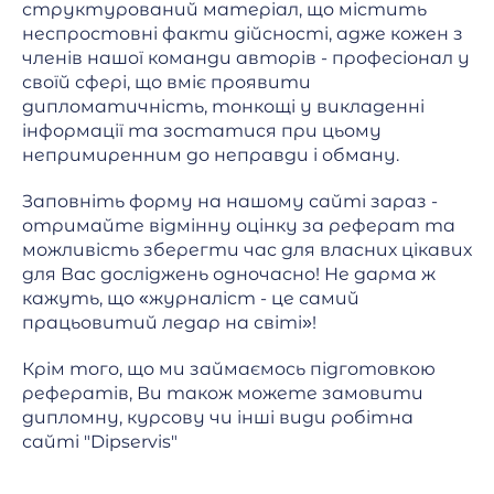
структурований матеріал, що містить
неспростовні факти дійсності, адже кожен з
членів нашої команди авторів - професіонал у
своїй сфері, що вміє проявити
дипломатичність, тонкощі у викладенні
інформації та зостатися при цьому
непримиренним до неправди і обману.
Заповніть форму на нашому сайті зараз -
отримайте відмінну оцінку за реферат та
можливість зберегти час для власних цікавих
для Вас досліджень одночасно! Не дарма ж
кажуть, що «журналіст - це самий
працьовитий ледар на світі»!
Крім того, що ми займаємось підготовкою
рефератів, Ви також можете замовити
дипломну, курсову чи інші види робітна
сайті "Dipservis"