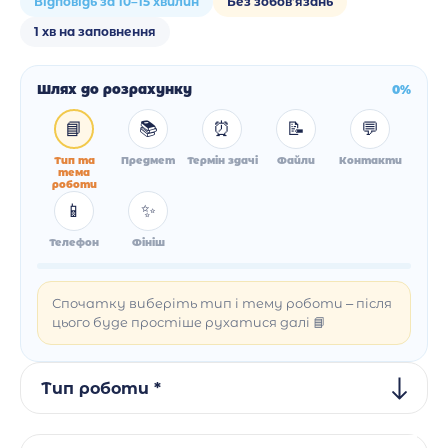
Відповідь за 10–15 хвилин
Без зобов'язань
1 хв на заповнення
Шлях до розрахунку
0%
📘
📚
⏰
📝
💬
Тип та
Предмет
Термін здачі
Файли
Контакти
тема
роботи
📱
✨
Телефон
Фініш
Спочатку виберіть тип і тему роботи – після
цього буде простіше рухатися далі 📘
Тип роботи *