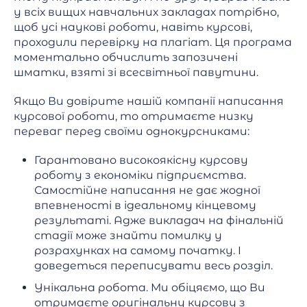
у всіх вищих навчальних закладах потрібно,
щоб усі наукові роботи, навіть курсові,
проходили перевірку на плагіат. Ця програма
моментально обчислить запозичені
шматки, взяті зі всесвітньої павутини.
Якщо Ви довірите нашій компанії написання
курсової роботи, то отримаєте низку
переваг перед своїми однокурсниками:
Гарантовано високоякісну курсову
роботу з економіки підприємства.
Самостійне написання не дає жодної
впевненості в ідеальному кінцевому
результаті. Адже викладач на фінальній
стадії може знайти помилку у
розрахунках на самому початку. І
доведеться переписувати весь розділ.
Унікальна робота. Ми обіцяємо, що Ви
отримаєте оригінальну курсову з