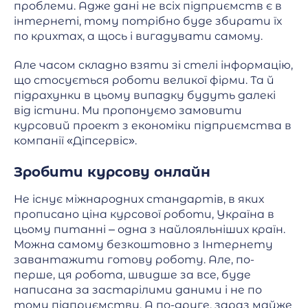
проблеми. Адже дані не всіх підприємств є в
інтернеті, тому потрібно буде збирати їх
по крихтах, а щось і вигадувати самому.
Але часом складно взяти зі стелі інформацію,
що стосується роботи великої фірми. Та й
підрахунки в цьому випадку будуть далекі
від істини. Ми пропонуємо замовити
курсовий проект з економіки підприємства в
компанії «Діпсервіс».
Зробити курсову онлайн
Не існує міжнародних стандартів, в яких
прописано ціна курсової роботи, Україна в
цьому питанні – одна з найлояльніших країн.
Можна самому безкоштовно з Інтернету
завантажити готову роботу. Але, по-
перше, ця робота, швидше за все, буде
написана за застарілими даними і не по
тому підприємству. А по-друге, зараз майже