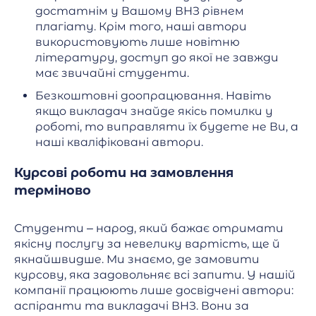
достатнім у Вашому ВНЗ рівнем
плагіату. Крім того, наші автори
використовують лише новітню
літературу, доступ до якої не завжди
має звичайні студенти.
Безкоштовні доопрацювання. Навіть
якщо викладач знайде якісь помилки у
роботі, то виправляти їх будете не Ви, а
наші кваліфіковані автори.
Курсові роботи на замовлення
терміново
Студенти – народ, який бажає отримати
якісну послугу за невелику вартість, ще й
якнайшвидше. Ми знаємо, де замовити
курсову, яка задовольняє всі запити. У нашій
компанії працюють лише досвідчені автори:
аспіранти та викладачі ВНЗ. Вони за