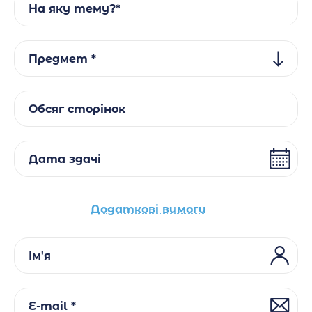
На яку тему?*
Предмет *
Обсяг сторінок
Дата здачі
Додаткові вимоги
Ім'я
E-mail *