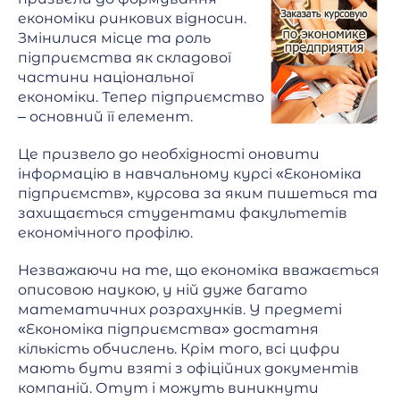
економіки ринкових відносин.
Змінилися місце та роль
підприємства як складової
частини національної
економіки. Тепер підприємство
– основний її елемент.
Це призвело до необхідності оновити
інформацію в навчальному курсі «Економіка
підприємств», курсова за яким пишеться та
захищається студентами факультетів
економічного профілю.
Незважаючи на те, що економіка вважається
описовою наукою, у ній дуже багато
математичних розрахунків. У предметі
«Економіка підприємства» достатня
кількість обчислень. Крім того, всі цифри
мають бути взяті з офіційних документів
компаній. Отут і можуть виникнути