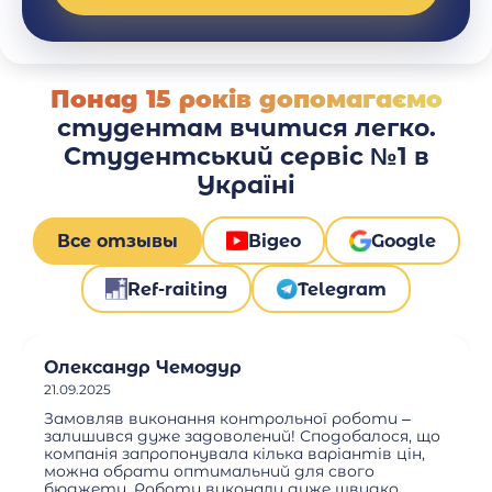
Понад 15 років допомагаємо
студентам вчитися легко.
Студентський сервіс №1 в
Україні
Все отзывы
Відео
Google
Ref-raiting
Telegram
Олександр Чемодур
21.09.2025
Замовляв виконання контрольної роботи –
залишився дуже задоволений! Сподобалося, що
компанія запропонувала кілька варіантів цін,
можна обрати оптимальний для свого
бюджету. Роботу виконали дуже швидко.