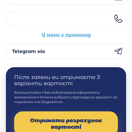
У мене є промокод
Telegram нік
Після заявки ви отримаєте 3
варіанти вартості
Безкоштовно • Без зобов'язання оформляти
замовлення • Можна вибрати відповідний варіант за
терміном та бюджетом
Отримати розрахунок
вартості