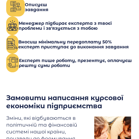
Описуєш
завдання
Менеджер підбирає експерта з твоєї
проблеми і зв'язується з тобою
Вносиш мінімальну передоплату 50%
експерт приступає до виконання завдання
Експерт пише роботу, презентує, оплачуєш
решту суми роботи
Замовити написання курсової
економіки підприємства
Зміни, які відбуваються в
політичній та фінансовій
системі нашої країни,
призвели до формування