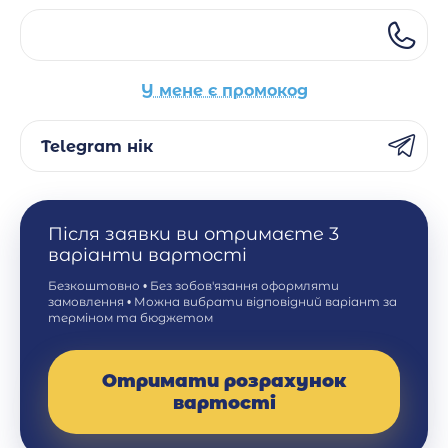
У мене є промокод
Telegram нік
Після заявки ви отримаєте 3
варіанти вартості
Безкоштовно • Без зобов'язання оформляти
замовлення • Можна вибрати відповідний варіант за
терміном та бюджетом
Отримати розрахунок
вартості