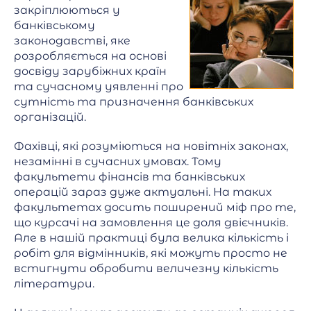
закріплюються у
банківському
законодавстві, яке
розробляється на основі
досвіду зарубіжних країн
та сучасному уявленні про
сутність та призначення банківських
організацій.
Фахівці, які розуміються на новітніх законах,
незамінні в сучасних умовах. Тому
факультети фінансів та банківських
операцій зараз дуже актуальні. На таких
факультетах досить поширений міф про те,
що курсачі на замовлення це доля двієчників.
Але в нашій практиці була велика кількість і
робіт для відмінників, які можуть просто не
встигнути обробити величезну кількість
літератури.