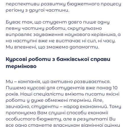
перспективи розвитку бюджетного процесу
регіону з другої частини.
Буває так, що студент довго пише одну
певну частину роботи, скрупульозно
виправляє зауваження наукового керівника, а
на наступні вже не вистачає ні сил, ні часу.
Ми впевнені, що зможемо допомогти.
Курсові роботи з банківської справи
терміново
Ми – компанія, що активно розвивається.
Пишемо курсові для студентів вже понад 10
років. Наші спеціалісти вміють писати якісні
роботи у дуже обмежені терміни. Але,
звичайно, студенти – народ економний. Тому
пропонуємо Вам слушні способи економії
особистого бюджету, але в результаті Ви
все одно станете власником відмінної оцінки