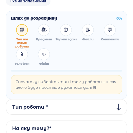
1 хв на заповнення
Шлях до розрахунку
0%
📘
📚
⏰
📝
💬
Тип та
Предмет
Термін здачі
Файли
Контакти
тема
роботи
📱
✨
Телефон
Фініш
Спочатку виберіть тип і тему роботи – після
цього буде простіше рухатися далі 📘
Тип роботи *
На яку тему?*