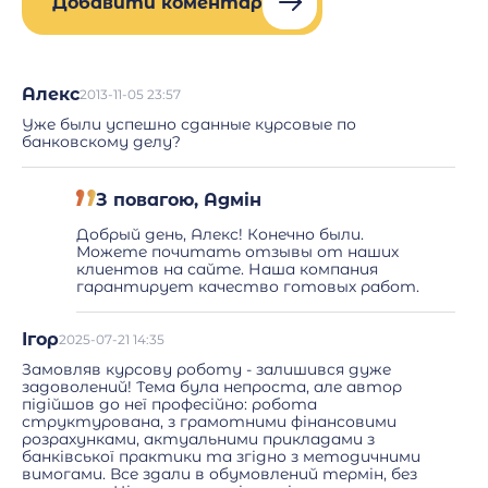
Добавити коментар
Алекс
2013-11-05 23:57
Уже были успешно сданные курсовые по
банковскому делу?
З повагою, Адмін
Добрый день, Алекс! Конечно были.
Можете почитать отзывы от наших
клиентов на сайте. Наша компания
гарантирует качество готовых работ.
Ігор
2025-07-21 14:35
Замовляв курсову роботу - залишився дуже
задоволений! Тема була непроста, але автор
підійшов до неї професійно: робота
структурована, з грамотними фінансовими
розрахунками, актуальними прикладами з
банківської практики та згідно з методичними
вимогами. Все здали в обумовлений термін, без