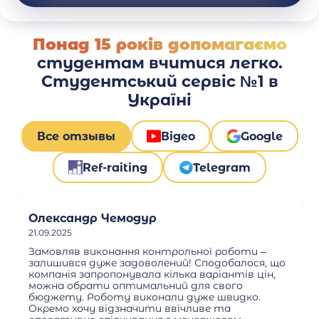
Понад 15 років допомагаємо
студентам вчитися легко.
Студентський сервіс №1 в
Україні
Все отзывы
Відео
Google
Ref-raiting
Telegram
Олександр Чемодур
21.09.2025
Замовляв виконання контрольної роботи –
залишився дуже задоволений! Сподобалося, що
компанія запропонувала кілька варіантів цін,
можна обрати оптимальний для свого
бюджету. Роботу виконали дуже швидко.
Окремо хочу відзначити ввічливе та