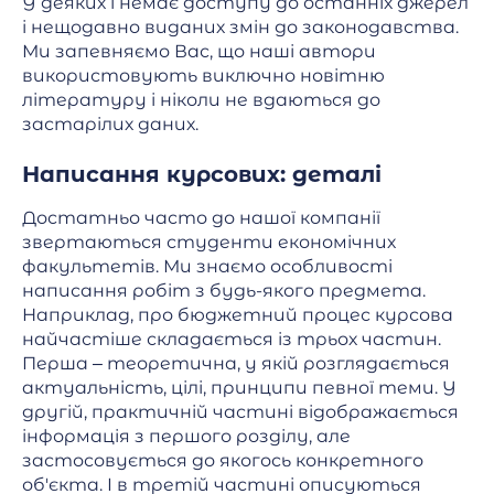
У деяких і немає доступу до останніх джерел
і нещодавно виданих змін до законодавства.
Ми запевняємо Вас, що наші автори
використовують виключно новітню
літературу і ніколи не вдаються до
застарілих даних.
Написання курсових: деталі
Достатньо часто до нашої компанії
звертаються студенти економічних
факультетів. Ми знаємо особливості
написання робіт з будь-якого предмета.
Наприклад, про бюджетний процес курсова
найчастіше складається із трьох частин.
Перша – теоретична, у якій розглядається
актуальність, цілі, принципи певної теми. У
другій, практичній частині відображається
інформація з першого розділу, але
застосовується до якогось конкретного
об'єкта. І в третій частині описуються