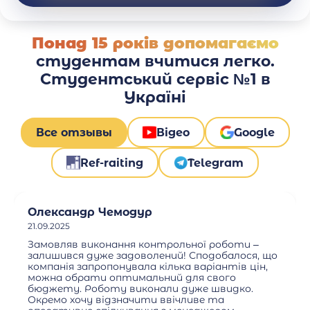
Понад 15 років допомагаємо
студентам вчитися легко.
Студентський сервіс №1 в
Україні
Все отзывы
Відео
Google
Ref-raiting
Telegram
Олександр Чемодур
21.09.2025
Замовляв виконання контрольної роботи –
залишився дуже задоволений! Сподобалося, що
компанія запропонувала кілька варіантів цін,
можна обрати оптимальний для свого
бюджету. Роботу виконали дуже швидко.
Окремо хочу відзначити ввічливе та