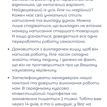
відмінника. Це непоганий варіант.
Найдешевший із усіх. Але чи надійний?
Кожен має свій унікальний стиль
написання та викладу думок. Можна
лише сподіватися, що викладач не впізнає
манеру написання старшого товариша.
А якщо дізнається, доведеться все одно
переробляти роботу самостійно.
Домовитися з викладачем вишу, щоб він
написав роботу. Але часом складно
знайти таку людину. І далеко не факт,
що він не проговориться про це Вашому
науковому керівнику.
Зателефонувати менеджерам нашої
компанії та довірити виконання роботи
нам. В середньому курсова
«Інвестиційний портфель» на
замовлення пишеться 2 тижні. Тобто вже
через 14 днів, а то й швидше, у Вас на