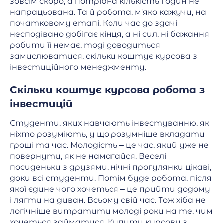
зовсім скоро, а потрібна кількість годин не
напрацьована. Та й робота, м'яко кажучи, на
початковому етапі. Коли час до здачі
несподівано добігає кінця, а ні сил, ні бажання
робити її немає, тоді доводиться
замислюватися, скільки коштує курсова з
інвестиційного менеджменту.
Скільки коштує курсова робота з
інвестицій
Студенти, яких навчають інвестуванню, як
ніхто розуміють, у що розумніше вкладати
гроші та час. Молодість – це час, який уже не
повернути, як не намагайся. Веселі
посиденьки з друзями, нічні прогулянки цікаві,
доки всі студенти. Потім буде робота, після
якої єдине чого хочеться – це прийти додому
і лягти на диван. Всьому свій час. Тож хіба не
логічніше витратити молоді роки на те, чим
хочеться займатися. Купити курсову з