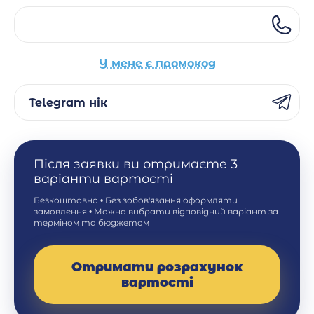
У мене є промокод
Telegram нік
Після заявки ви отримаєте 3
варіанти вартості
Безкоштовно • Без зобов'язання оформляти
замовлення • Можна вибрати відповідний варіант за
терміном та бюджетом
Отримати розрахунок
вартості