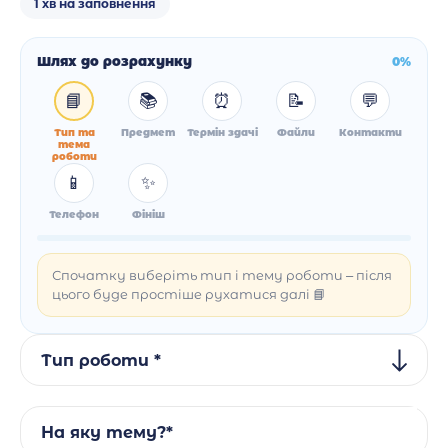
1 хв на заповнення
Шлях до розрахунку
0%
📘
📚
⏰
📝
💬
Тип та
Предмет
Термін здачі
Файли
Контакти
тема
роботи
📱
✨
Телефон
Фініш
Спочатку виберіть тип і тему роботи – після
цього буде простіше рухатися далі 📘
Тип роботи *
На яку тему?*