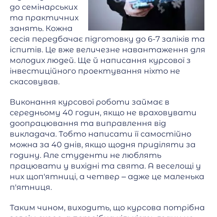
до семінарських
та практичних
занять. Кожна
сесія передбачає підготовку до 6-7 заліків та
іспитів. Це вже величезне навантаження для
молодих людей. Ще й написання курсової з
інвестиційного проектування ніхто не
скасовував.
Виконання курсової роботи займає в
середньому 40 годин, якщо не враховувати
доопрацювання та виправлення від
викладача. Тобто написати її самостійно
можна за 40 днів, якщо щодня приділяти за
годину. Але студенти не люблять
працювати у вихідні та свята. А веселощі у
них щоп'ятниці, а четвер – адже це маленька
п'ятниця.
Таким чином, виходить, що курсова потрібна