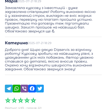
Марія
2025-07-21 18:29
Замовляла курсову з інвестицій - дуже
задоволена співпрацею! Роботу виконано якісно
й у зазначений строк, викладач не вніс жодних
правок, перевірку на плагіат пройшла успішно.
Презентацію та доповідь теж підготували
швидко. Захист пройшов на найвищий бал.
Обов'язково звернуся ще 💪
Катерина
2025-07-21 18:29
Доброго дня! Щиро дякую Dipservis за відмінну
роботу! Курсову зробили на найвищому рівні, з
урахуванням усіх моїх побажань. Автор уважно
ставився до деталей, якісно вносив правки.
Окремо хочу відзначити швидкість виконання
завдання. Обов'язково звернуся знову!
Рейтинг:
4.9
/5 - голосов:
221