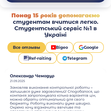
Понад 15 років допомагаємо
студентам вчитися легко.
Студентський сервіс №1 в
Україні
Все отзывы
Відео
Google
Ref-raiting
Telegram
Олександр Чемодур
21.09.2025
Замовляв виконання контрольної роботи –
залишився дуже задоволений! Сподобалося, що
компанія запропонувала кілька варіантів цін,
можна обрати оптимальний для свого
бюджету. Роботу виконали дуже швидко.
Окремо хочу відзначити ввічливе та