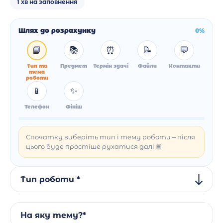
1 хв на заповнення
Шлях до розрахунку
0%
📘
📚
⏰
📝
💬
Тип та
Предмет
Термін здачі
Файли
Контакти
тема
роботи
📱
✨
Телефон
Фініш
Спочатку виберіть тип і тему роботи – після
цього буде простіше рухатися далі 📘
Тип роботи *
На яку тему?*