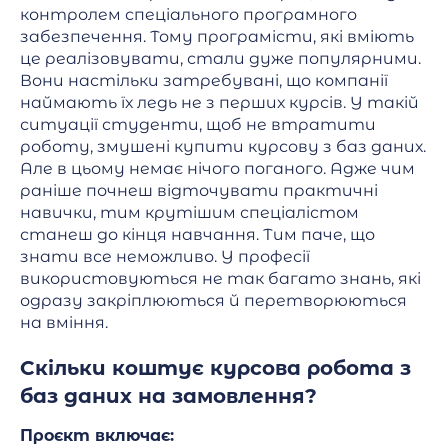
контролем спеціального програмного
забезпечення. Тому програмісти, які вміють
це реалізовувати, стали дуже популярними.
Вони настільки затребувані, що компанії
наймають їх ледь не з перших курсів. У такій
ситуації студенти, щоб не втратити
роботу, змушені купити курсову з баз даних.
Але в цьому немає нічого поганого. Адже чим
раніше почнеш відточувати практичні
навички, тим крутішим спеціалістом
станеш до кінця навчання. Тим паче, що
знати все неможливо. У професії
використовуються не так багато знань, які
одразу закріплюються й перетворюються
на вміння.
Скільки коштує курсова робота з
баз даних на замовлення?
Проєкт включає: