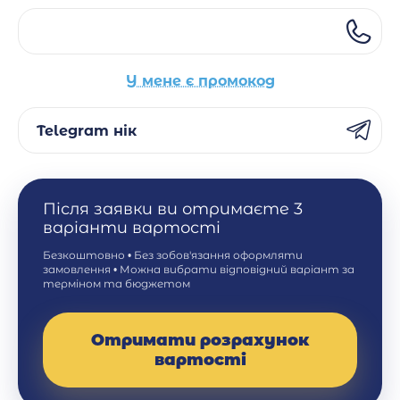
У мене є промокод
Telegram нік
Після заявки ви отримаєте 3
варіанти вартості
Безкоштовно • Без зобов'язання оформляти
замовлення • Можна вибрати відповідний варіант за
терміном та бюджетом
Отримати розрахунок
вартості