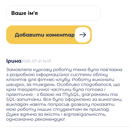
Добавити коментар
Ірина
2025-07-21 14:01
Замовляла курсову роботу тема була пов'язана
з розробкою інформаційної системи обліку
клієнтів для фітнес-клубу. Роботу виконали
швидко, за тиждень. Особливо сподобалося, що
крім теоретичної частини була готова і
практична - з базою на MySQL, діаграмами та
SQL-запитами. Все було оформлено за вимогами,
викладач навіть попросив дозволу показати
мою роботу іншим студентам як приклад.
Дуже вдячна за якість і відповідальність,
однозначно рекомендую!