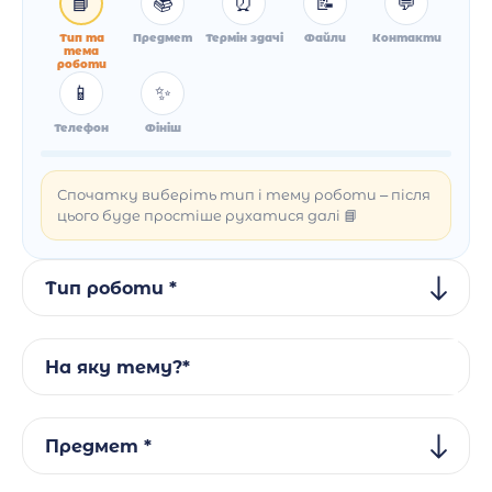
📘
📚
⏰
📝
💬
Тип та
Предмет
Термін здачі
Файли
Контакти
тема
роботи
📱
✨
Телефон
Фініш
Спочатку виберіть тип і тему роботи – після
цього буде простіше рухатися далі 📘
Тип роботи *
На яку тему?*
Предмет *