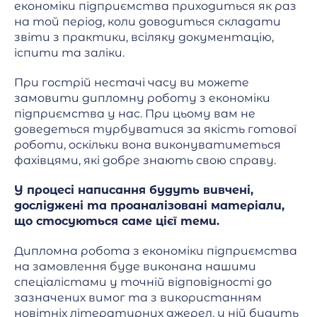
економіки підприємства приходиться як раз
на той період, коли доводиться складати
звіти з практики, всіляку документацію,
іспити та заліки.
При гострій нестачі часу ви можете
замовити дипломну роботу з економіки
підприємства у нас. При цьому вам не
доведеться турбуватися за якість готової
роботи, оскільки вона виконуватиметься
фахівцями, які добре знають свою справу.
У процесі написання будуть вивчені,
досліджені та проаналізовані матеріали,
що стосуються саме цієї теми.
Дипломна робота з економіки підприємства
на замовлення буде виконана нашими
спеціалістами у точній відповідності до
зазначених вимог та з використанням
новітніх літературних джерел, у ній будуть