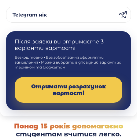
Telegram нік
Після заявки ви отримаєте 3
варіанти вартості
Безкоштовно • Без зобов'язання оформляти
замовлення • Можна вибрати відповідний варіант за
терміном та бюджетом
Отримати розрахунок
вартості
Понад 15 років допомагаємо
студентам вчитися легко.