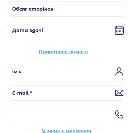
Обсяг сторінок
Дата здачі
Додаткові вимоги
Ім'я
E-mail *
У мене є промокод