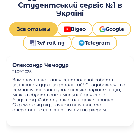
Студентський сервіс №1 в
Україні
Все отзывы
Відео
Google
Ref-raiting
Telegram
Олександр Чемодур
21.09.2025
Замовляв виконання контрольної роботи –
залишився дуже задоволений! Сподобалося, що
компанія запропонувала кілька варіантів цін,
можна обрати оптимальний для свого
бюджету. Роботу виконали дуже швидко.
Окремо хочу відзначити ввічливе та
оперативне спілкування з менеджером.