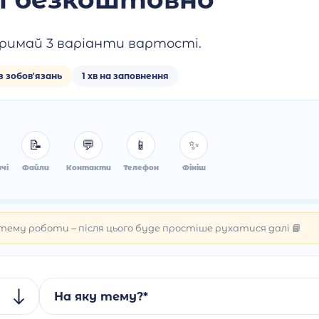
римай 3 варіанти вартості.
з зобов'язань
1 хв на заповнення
📝
💬
📱
✨
чі
Файли
Контакти
Телефон
Фініш
ему роботи – після цього буде простіше рухатися далі 📘
На яку тему?*