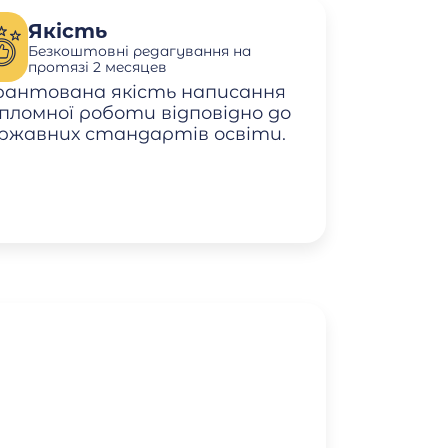
Якість
Безкоштовні редагування на
протязі 2 месяцев
рантована якість написання
пломної роботи відповідно до
ржавних стандартів освіти.