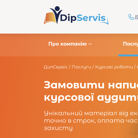
Dip
Servis
(
Про компанію
Посл
ДипСервіс
/
Послуги
/
Курсові роботи
/
Замовити напи
курсової аудит
Унікальний матеріал від е
точно в строк, оплата час
захисту