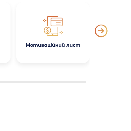
Мотиваційний лист
Поясн
зап