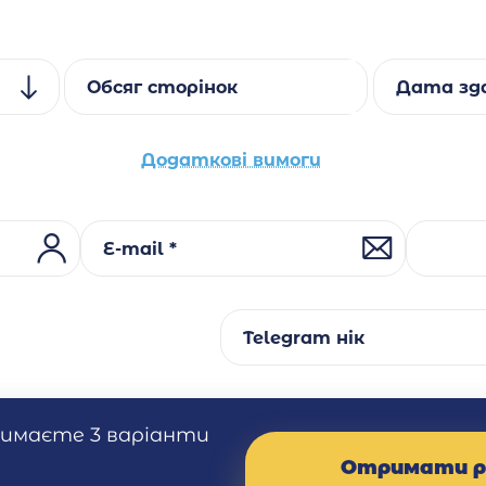
Обсяг сторінок
Дата зда
Додаткові вимоги
E-mail *
Telegram нік
римаєте 3 варіанти
Отримати р