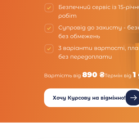
Безпечний сервіс із 15-рі
робіт
Супровід до захисту - бе
без обмежень
3 варіанти вартості, пла
без передоплати
890 ₴
1
Вартість від
Термін від
Хочу Курсову на відмінно!