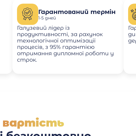
Гарантований термін
1-5 дней
Галузевий лідер із
Га
продуктивності, за рахунок
ди
технологічної оптимізації
де
процесів, з 95% гарантією
отримання дипломної роботи у
строк.
 вартість
 і безкоштовно