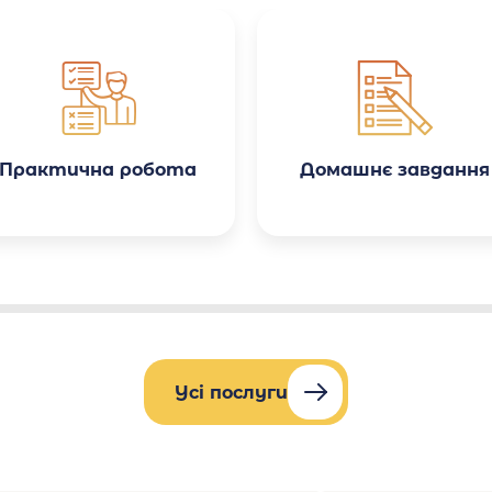
зробили саме те, що я
просив. Адекватна ціна —
вартість відповідає
якості роботи, є система
знижок. Особливо приємно
здивувало те, що робота
була виконана з
урахуванням усіх
методичних вказівок мого
університету.
Практична робота
Домашнє завдання
Усі послуги