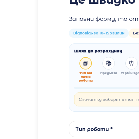
Заповни форму, та от
Відповідь за 10–15 хвилин
Бе
Шлях до розрахунку
📘
📚
⏰
Тип та
Предмет
Термін зда
тема
роботи
Спочатку виберіть тип і т
Тип роботи *