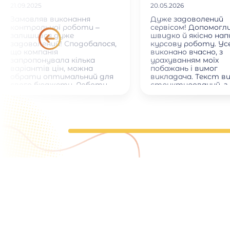
21.09.2025
20.05.2026
Замовляв виконання
Дуже задоволений
контрольної роботи –
сервісом! Допомогл
залишився дуже
швидко й якісно на
задоволений! Сподобалося,
курсову роботу. Ус
що компанія
виконано вчасно, з
запропонувала кілька
урахуванням моїх
варіантів цін, можна
побажань і вимог
обрати оптимальний для
викладача. Текст в
свого бюджету. Роботу
структурований, з
виконали дуже швидко.
правильними посил
Окремо хочу відзначити
на джерела. Спілкув
ввічливе та оперативне
менеджером було
спілкування з менеджером.
приємним і професі
відповідав на всі
запитання. Рекоме
тим, хто хоче зек
час і отримати які
результат.