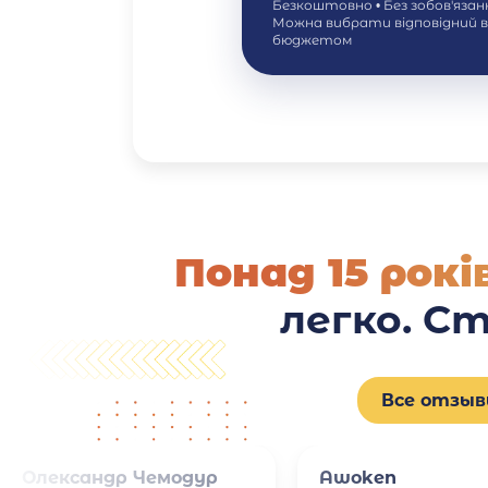
Безкоштовно • Без зобов'яза
Можна вибрати відповідний 
бюджетом
Понад 15 рок
легко. С
Все отзы
Олександр Чемодур
Awoken