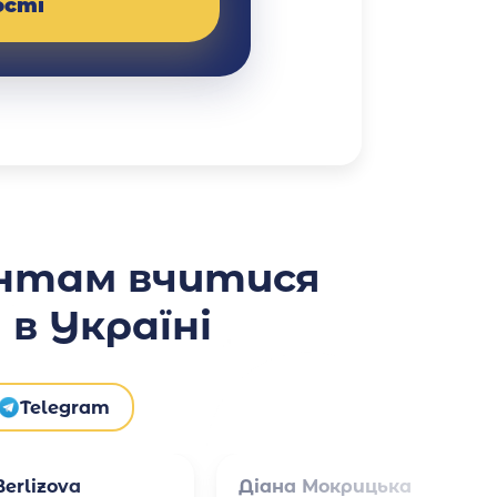
ості
нтам вчитися
в Україні
Telegram
erlizova
Діана Мокрицька