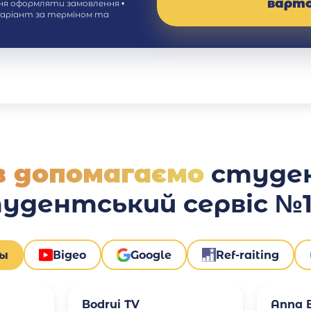
варт
ння оформляти замовлення •
варіант за терміном та
ів допомагаємо
студе
тудентський сервіс №1 
вы
Відео
Google
Ref-raiting
Bodrui TV
Anna B