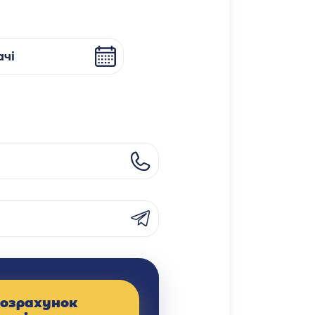
чі
озрахунок