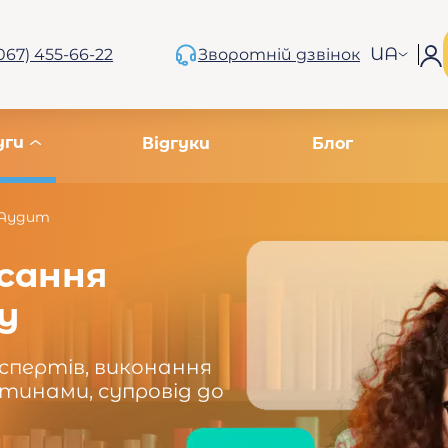
UA
067) 455-66-22
Зворотній дзвінок
уги
Відгуки
Блог
Аудит
сання
у
кспертів, виконання
тинами, супровід до