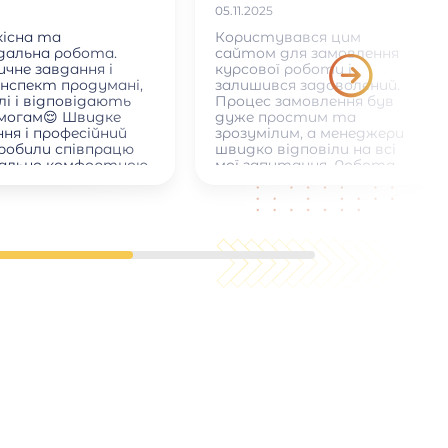
05.11.2025
кісна та
Користувався цим
ідальна робота.
сайтом для замовлення
чне завдання і
курсової роботи і
онспект продумані,
залишився задоволений.
лі і відповідають
Процес замовлення був
имогам😌 Швидке
дуже простим та
ня і професійний
зрозумілим, а менеджери
зробили співпрацю
швидко відповіли на всі
ально комфортною
мої запитання. Робота
була виконана вчасно,
якісно та відповідала всім
академічним вимогам:
правильне оформлення,
структура, список
літератури. Також
сподобалася можливість
вносити невеликі правки
після отримання роботи.
Загалом сайт надійний,
зручний і допомагає
зекономити час, тому
можу рекомендувати його
всім студентам.