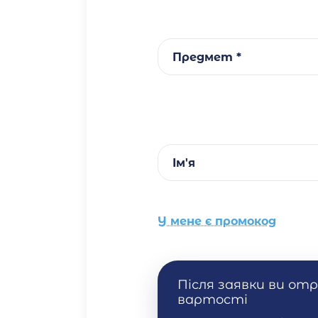
Предмет *
Ім'я
У мене є промокод
Після заявки ви от
вартості