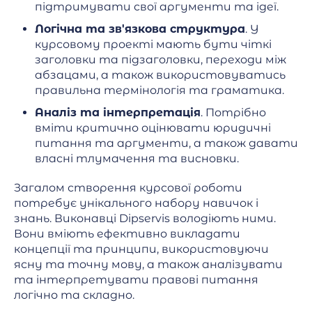
підтримувати свої аргументи та ідеї.
Логічна та зв'язкова структура
. У
курсовому проекті мають бути чіткі
заголовки та підзаголовки, переходи між
абзацами, а також використовуватись
правильна термінологія та граматика.
Аналіз та інтерпретація
. Потрібно
вміти критично оцінювати юридичні
питання та аргументи, а також давати
власні тлумачення та висновки.
Загалом створення курсової роботи
потребує унікального набору навичок і
знань. Виконавці Dipservis володіють ними.
Вони вміють ефективно викладати
концепції та принципи, використовуючи
ясну та точну мову, а також аналізувати
та інтерпретувати правові питання
логічно та складно.