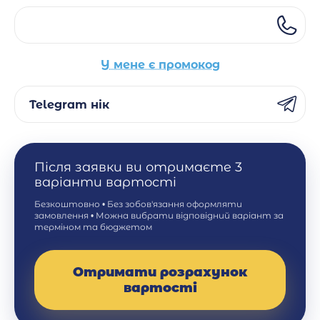
У мене є промокод
Telegram нік
Після заявки ви отримаєте 3
варіанти вартості
Безкоштовно • Без зобов'язання оформляти
замовлення • Можна вибрати відповідний варіант за
терміном та бюджетом
Отримати розрахунок
вартості