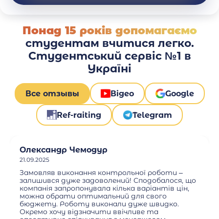
Понад 15 років допомагаємо
студентам вчитися легко.
Студентський сервіс №1 в
Україні
Все отзывы
Відео
Google
Ref-raiting
Telegram
Олександр Чемодур
21.09.2025
Замовляв виконання контрольної роботи –
залишився дуже задоволений! Сподобалося, що
компанія запропонувала кілька варіантів цін,
можна обрати оптимальний для свого
бюджету. Роботу виконали дуже швидко.
Окремо хочу відзначити ввічливе та