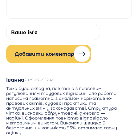
Добавити коментар
Іванна
2025-07-21 17:49
Тема була складна, пов'язана з правовим
регулюванням трудових відносин, але робота
написана грамотно, з аналізом нормативно-
правових актів, судової практики та
актуальних змін у законодавстві. Структура
чітка, висновки обґрунтовані, джерела —
надійні. Оформлення повністю відповідало
методичним вимогам. Виконали швидко й
бездоганно, унікальність 95%, отримала гарну
оцінку.