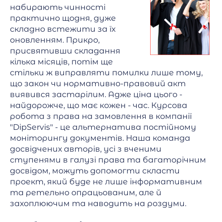
набирають чинності
практично щодня, дуже
складно встежити за їх
оновленням. Прикро,
присвятивши складання
кілька місяців, потім ще
стільки ж виправляти помилки лише тому,
що закон чи нормативно-правовий акт
виявився застарілим. Адже ціна цього -
найдорожче, що має кожен - час. Курсова
робота з права на замовлення в компанії
"DipServis" - це альтернатива постійному
моніторингу документів. Наша команда
досвідчених авторів, усі з вченими
ступенями в галузі права та багаторічним
досвідом, можуть допомогти скласти
проект, який буде не лише інформативним
та ретельно опрацьованим, але й
захоплюючим та наводить на роздуми.