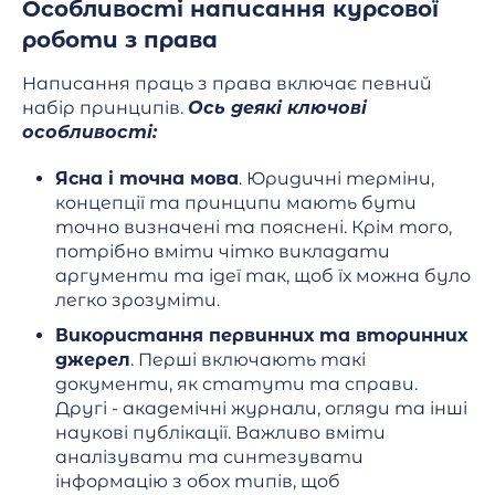
Особливості написання курсової
роботи з права
Написання праць з права включає певний
набір принципів.
Ось деякі ключові
особливості:
Ясна і точна мова
. Юридичні терміни,
концепції та принципи мають бути
точно визначені та пояснені. Крім того,
потрібно вміти чітко викладати
аргументи та ідеї так, щоб їх можна було
легко зрозуміти.
Використання первинних та вторинних
джерел
. Перші включають такі
документи, як статути та справи.
Другі - академічні журнали, огляди та інші
наукові публікації. Важливо вміти
аналізувати та синтезувати
інформацію з обох типів, щоб