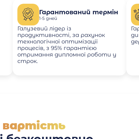
Гарантований термін
1-5 дней
Галузевий лідер із
Га
продуктивності, за рахунок
ди
технологічної оптимізації
де
процесів, з 95% гарантією
отримання дипломної роботи у
строк.
 вартість
 і безкоштовно