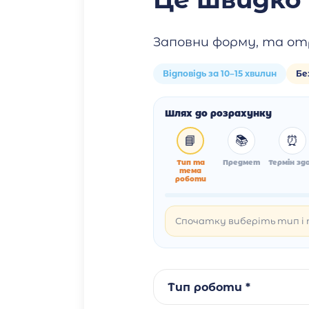
Заповни форму, та от
Відповідь за 10–15 хвилин
Бе
Шлях до розрахунку
📘
📚
⏰
Тип та
Предмет
Термін зда
тема
роботи
Спочатку виберіть тип і т
Тип роботи *