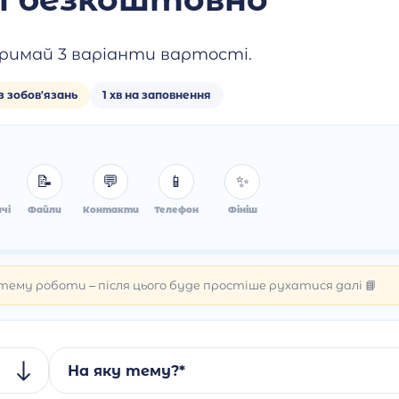
римай 3 варіанти вартості.
з зобов'язань
1 хв на заповнення
📝
💬
📱
✨
чі
Файли
Контакти
Телефон
Фініш
ему роботи – після цього буде простіше рухатися далі 📘
На яку тему?*