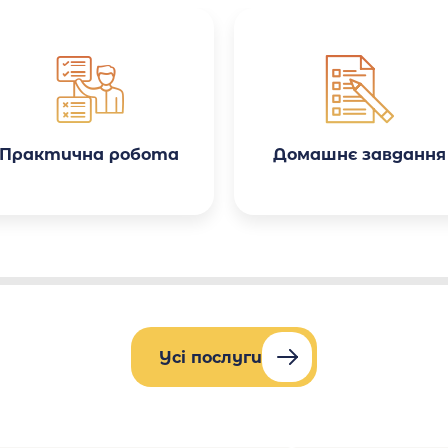
зробили саме те, що я
просив. Адекватна ціна —
вартість відповідає
якості роботи, є система
знижок. Особливо приємно
здивувало те, що робота
була виконана з
урахуванням усіх
методичних вказівок мого
університету.
Практична робота
Домашнє завдання
Усі послуги