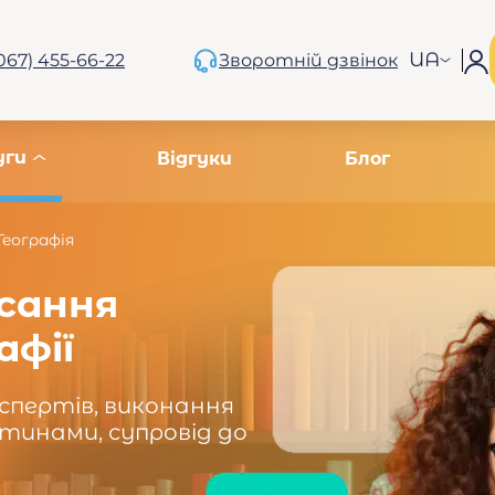
UA
067) 455-66-22
Зворотній дзвінок
уги
Відгуки
Блог
Географія
сання
афії
кспертів, виконання
тинами, супровід до