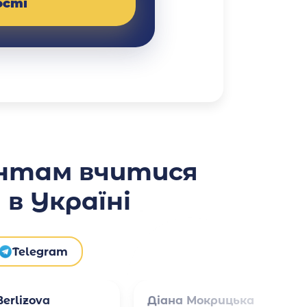
ості
нтам вчитися
в Україні
Telegram
erlizova
Діана Мокрицька