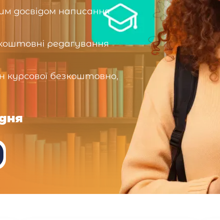
чним досвідом написання
зкоштовні редагування
н курсової безкоштовно,
 дня