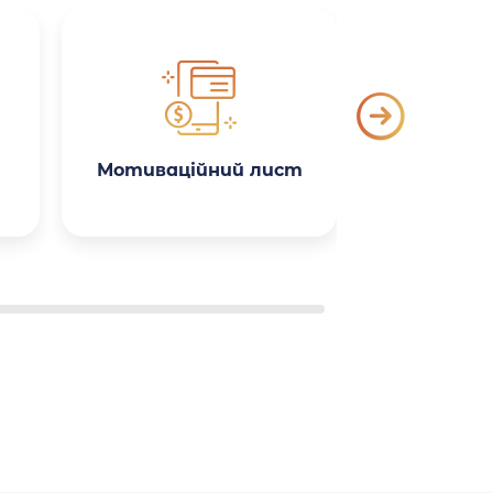
Мотиваційний лист
Поясн
зап