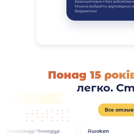
Безкоштовно • Без зобов'яза
Можна вибрати відповідний 
бюджетом
Понад 15 рок
легко. С
Все отзы
Олександр Чемодур
Awoken