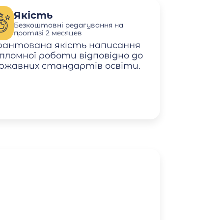
Якість
Безкоштовні редагування на
протязі 2 месяцев
рантована якість написання
пломної роботи відповідно до
ржавних стандартів освіти.