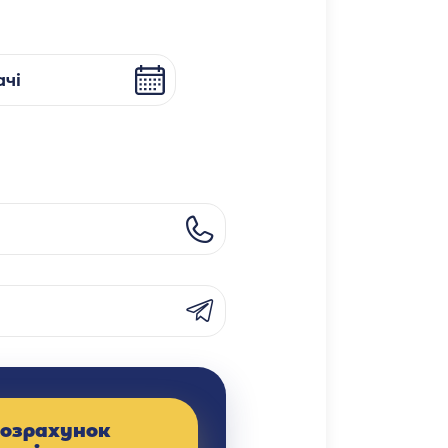
чі
озрахунок