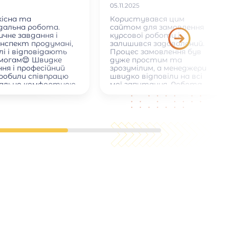
05.11.2025
кісна та
Користувався цим
ідальна робота.
сайтом для замовлення
чне завдання і
курсової роботи і
онспект продумані,
залишився задоволений.
лі і відповідають
Процес замовлення був
имогам😌 Швидке
дуже простим та
ня і професійний
зрозумілим, а менеджери
зробили співпрацю
швидко відповіли на всі
ально комфортною
мої запитання. Робота
була виконана вчасно,
якісно та відповідала всім
академічним вимогам:
правильне оформлення,
структура, список
літератури. Також
сподобалася можливість
вносити невеликі правки
після отримання роботи.
Загалом сайт надійний,
зручний і допомагає
зекономити час, тому
можу рекомендувати його
всім студентам.