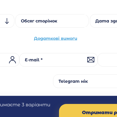
Обсяг сторінок
Дата зда
Додаткові вимоги
E-mail *
Telegram нік
римаєте 3 варіанти
Отримати р