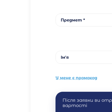
Предмет *
Ім'я
У мене є промокод
Після заявки ви от
вартості