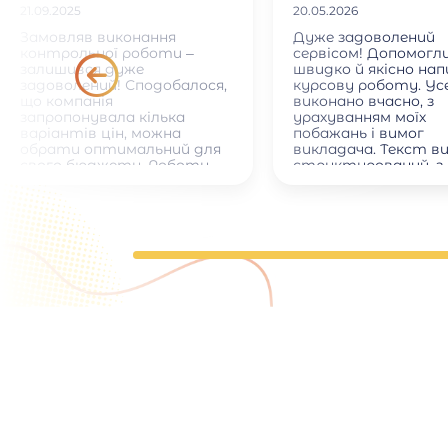
21.09.2025
20.05.2026
Замовляв виконання
Дуже задоволений
контрольної роботи –
сервісом! Допомогл
залишився дуже
швидко й якісно на
задоволений! Сподобалося,
курсову роботу. Ус
що компанія
виконано вчасно, з
запропонувала кілька
урахуванням моїх
варіантів цін, можна
побажань і вимог
обрати оптимальний для
викладача. Текст в
свого бюджету. Роботу
структурований, з
виконали дуже швидко.
правильними посил
Окремо хочу відзначити
на джерела. Спілкув
ввічливе та оперативне
менеджером було
спілкування з менеджером.
приємним і професі
відповідав на всі
запитання. Рекоме
тим, хто хоче зек
час і отримати які
результат.