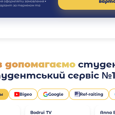
варт
ння оформляти замовлення •
варіант за терміном та
ів допомагаємо
студе
тудентський сервіс №1 
вы
Відео
Google
Ref-raiting
Bodrui TV
Anna B