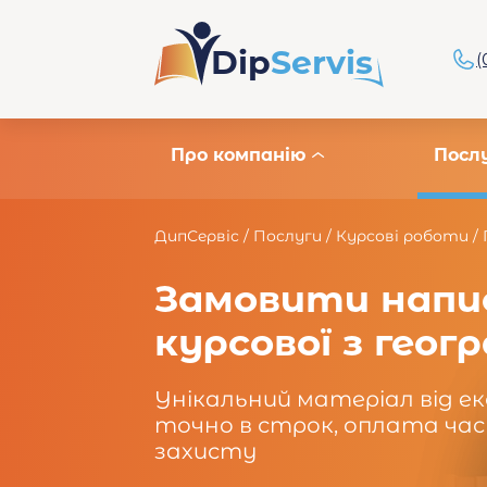
Dip
Servis
(
Про компанію
Посл
ДипСервіс
/
Послуги
/
Курсові роботи
/
Замовити напи
курсової з геогр
Унікальний матеріал від е
точно в строк, оплата час
захисту