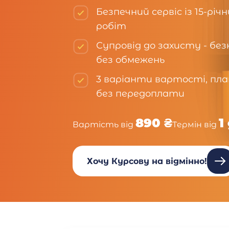
Безпечний сервіс із 15-рі
робіт
Супровід до захисту - бе
без обмежень
3 варіанти вартості, пла
без передоплати
890 ₴
1
Вартість від
Термін від
Хочу Курсову на відмінно!