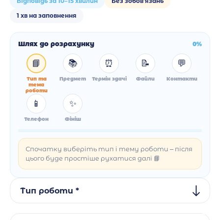
Відповідь за 10–15 хвилин
Без зобов'язань
1 хв на заповнення
Шлях до розрахунку
0%
📘
📚
⏰
📝
💬
Тип та
Предмет
Термін здачі
Файли
Контакти
тема
роботи
📱
✨
Телефон
Фініш
Спочатку виберіть тип і тему роботи – після
цього буде простіше рухатися далі 📘
Тип роботи *