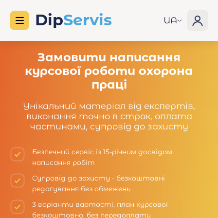
UA
Замовити написання
курсової роботи охорона
праці
Унікальний матеріал від експертів,
виконання точно в строк, оплата
частинами, супровід до захисту
Безпечний сервіс із 15-річним досвідом
написання робіт
Супровід до захисту - безкоштовні
редагування без обмежень
3 варіанти вартості, план курсової
безкоштовно, без передоплати