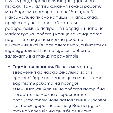
в 2006 році, обрала шлях індивідуального
підходу. Тому для виконання кожної роботи
ми обираємо автора з нашої бази, який
максимально якісно напише її. Наприклад,
професору не цікаво займатися
рефератами, а аспірант навряд чи напише
магістерську роботу краще за кандидата
наук. У зв'язку з цим кожна робота,
виконання якої Ви довіряєте нам, оцінюється
індивідуально. Ціни на курсові роботи
залежать від таких параметрів:
Термін виконання.
Якщо з моменту
звернення до нас до фінальної здачі
курсової буде не менше двох тижнів, то
вартість роботи на порядок
зменшиться. Але якщо робота потрібна
негайно, то можна скористатися
послугою термінове замовлення курсової.
Це трохи дорожче, зате у Вас на руках
точно через кілька днів буде якісно