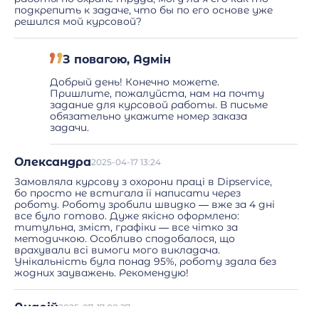
подкрепить к задаче, что бы по его основе уже
решился мой курсовой?
З повагою, Адмін
Добрый день! Конечно можете.
Пришлите, пожалуйста, нам на почту
задание для курсовой работы. В письме
обязательно укажите номер заказа
задачи.
Олександра
2025-04-17 13:24
Замовляла курсову з охорони праці в Dipservice,
бо просто не встигала її написати через
роботу. Роботу зробили швидко — вже за 4 дні
все було готово. Дуже якісно оформлено:
титульна, зміст, графіки — все чітко за
методичкою. Особливо сподобалося, що
врахували всі вимоги мого викладача.
Унікальність була понад 95%, роботу здала без
жодних зауважень. Рекомендую!
Андрій
2025-07-17 00:27