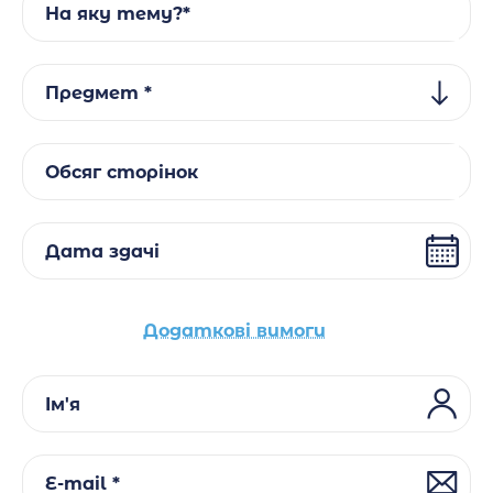
На яку тему?*
Предмет *
Обсяг сторінок
Дата здачі
Додаткові вимоги
Ім'я
E-mail *