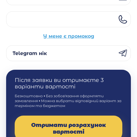
У мене є промокод
Telegram нік
Після заявки ви отримаєте 3
варіанти вартості
Безкоштовно • Без зобов'язання оформляти
замовлення • Можна вибрати відповідний варіант за
терміном та бюджетом
Отримати розрахунок
вартості