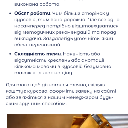
виконана робота.
Обсяг роботи
. Чим більше сторінок у
курсовій, тим вона дорожча. Але все одно
насамперед потрібно відштовхуватися
від методичних рекомендацій та порад
викладача. Заздалегідь уточніть, який
обсяг переважний.
Складність теми
. Наявність або
відсутність креслень або анотації
кількома мовами в курсовій безумовно
також впливає на ціну.
Для того щоб дізнатися точно, скільки
коштує курсова, оформіть заявку на сайті
або зв'яжіться з нашим менеджером будь-
яким зручним способом.