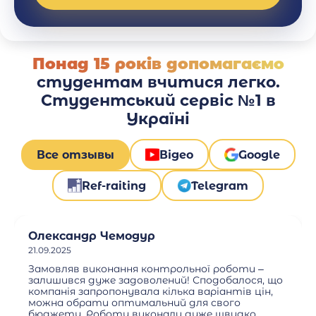
Понад 15 років допомагаємо
студентам вчитися легко.
Студентський сервіс №1 в
Україні
Все отзывы
Відео
Google
Ref-raiting
Telegram
Олександр Чемодур
21.09.2025
Замовляв виконання контрольної роботи –
залишився дуже задоволений! Сподобалося, що
компанія запропонувала кілька варіантів цін,
можна обрати оптимальний для свого
бюджету. Роботу виконали дуже швидко.