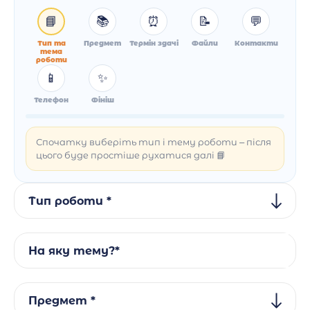
📘
📚
⏰
📝
💬
Тип та
Предмет
Термін здачі
Файли
Контакти
тема
роботи
📱
✨
Телефон
Фініш
Спочатку виберіть тип і тему роботи – після
цього буде простіше рухатися далі 📘
Тип роботи *
На яку тему?*
Предмет *