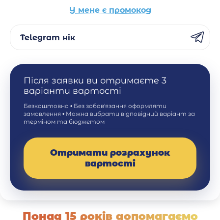
У мене є промокод
Telegram нік
Після заявки ви отримаєте 3
варіанти вартості
Безкоштовно • Без зобов'язання оформляти
замовлення • Можна вибрати відповідний варіант за
терміном та бюджетом
Отримати розрахунок
вартості
Понад 15 років допомагаємо