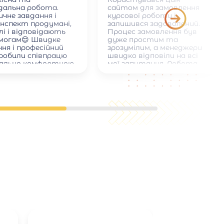
ідальна робота.
сайтом для замовлення
чне завдання і
курсової роботи і
онспект продумані,
залишився задоволений.
лі і відповідають
Процес замовлення був
имогам😌 Швидке
дуже простим та
ня і професійний
зрозумілим, а менеджери
зробили співпрацю
швидко відповіли на всі
ально комфортною
мої запитання. Робота
була виконана вчасно,
якісно та відповідала всім
академічним вимогам:
правильне оформлення,
структура, список
літератури. Також
сподобалася можливість
вносити невеликі правки
після отримання роботи.
Загалом сайт надійний,
зручний і допомагає
зекономити час, тому
можу рекомендувати його
всім студентам.