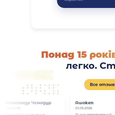
Понад 15 рок
легко. С
Все отзы
Олександр Чемодур
Awoken
21.09.2025
20.05.2026
Замовляв виконання
Дуже задоволений