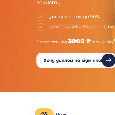
захисту
Унікальність до 90%
Безстрокова гарантія на
3900 ₴
Вартість від
Термін від
Хочу диплом на відмінно!