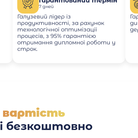
Гарантований термін
7 дней
Галузевий лідер із
Га
продуктивності, за рахунок
ди
технологічної оптимізації
де
процесів, з 95% гарантією
отримання дипломної роботи у
строк.
 вартість
 і безкоштовно