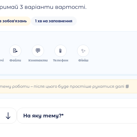
римай 3 варіанти вартості.
з зобов'язань
1 хв на заповнення
📝
💬
📱
✨
чі
Файли
Контакти
Телефон
Фініш
ему роботи – після цього буде простіше рухатися далі 📘
На яку тему?*