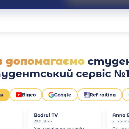
ів допомагаємо
студе
тудентський сервіс №1 
вы
Відео
Google
Ref-raiting
Bodrui TV
Anna B
29.01.2026
21.12.2025
Хочу поділитися своїм
Дуже я