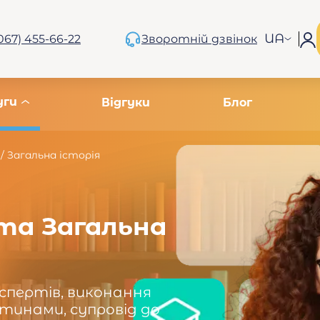
UA
067) 455-66-22
Зворотній дзвінок
уги
Відгуки
Блог
/
Загальна історія
та Загальна
кспертів, виконання
тинами, супровід до