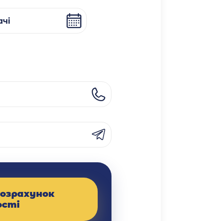
чі
озрахунок
ості