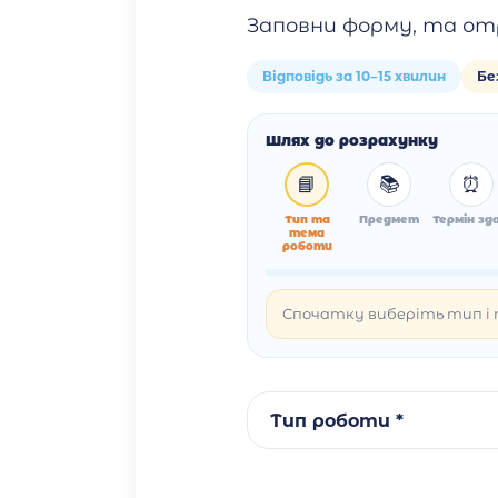
Заповни форму, та от
Відповідь за 10–15 хвилин
Бе
Шлях до розрахунку
📘
📚
⏰
Тип та
Предмет
Термін зда
тема
роботи
Спочатку виберіть тип і т
Тип роботи *