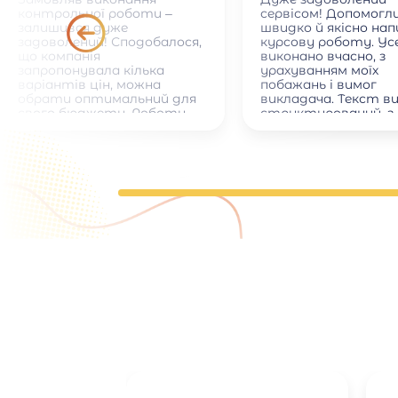
контрольної роботи –
сервісом! Допомогл
залишився дуже
швидко й якісно на
задоволений! Сподобалося,
курсову роботу. Ус
що компанія
виконано вчасно, з
запропонувала кілька
урахуванням моїх
варіантів цін, можна
побажань і вимог
обрати оптимальний для
викладача. Текст в
свого бюджету. Роботу
структурований, з
виконали дуже швидко.
правильними посил
Окремо хочу відзначити
на джерела. Спілкув
ввічливе та оперативне
менеджером було
спілкування з менеджером.
приємним і професі
відповідав на всі
запитання. Рекоме
тим, хто хоче зек
час і отримати які
результат.