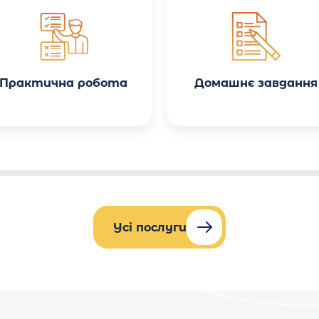
якості роботи, є система
знижок. Особливо приємно
здивувало те, що робота
була виконана з
урахуванням усіх
методичних вказівок мого
університету.
Практична робота
Домашнє завдання
Усі послуги