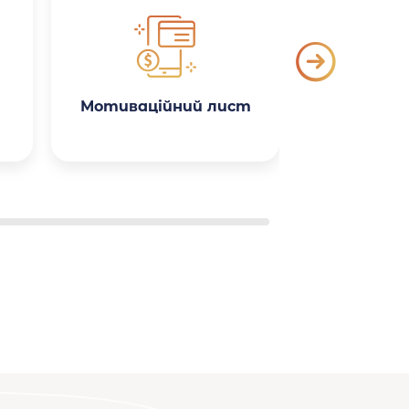
Мотиваційний лист
Поясн
зап