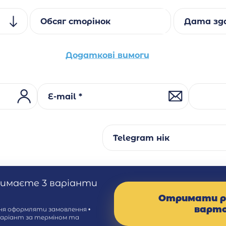
Обсяг сторінок
Дата зда
Додаткові вимоги
E-mail *
Telegram нік
римаєте 3 варіанти
Отримати р
варт
ння оформляти замовлення •
варіант за терміном та