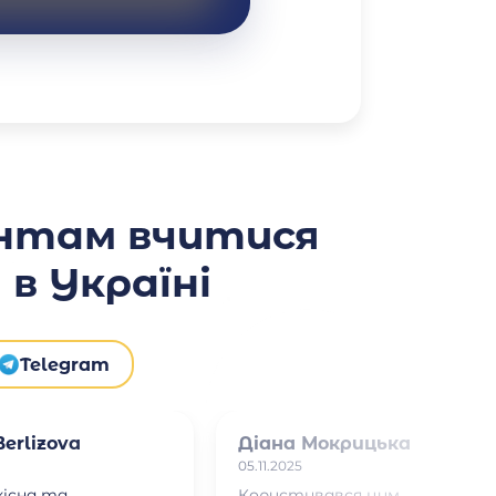
нтам вчитися
в Україні
Telegram
erlizova
Діана Мокрицька
05.11.2025
кісна та
Користувався цим