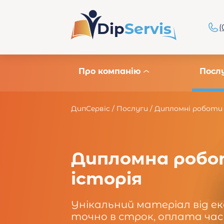
Dip
Servis
(
Про компанію
Посл
ДипСервіс
/
Послуги
/
Дипломні роботи
Дипломна робо
історія
Унікальний матеріал від е
точно в строк, оплата час