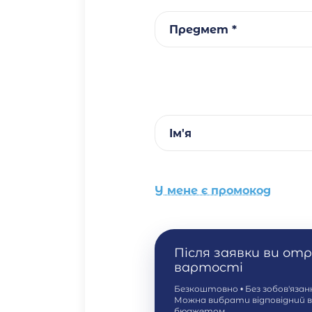
Предмет *
Ім'я
У мене є промокод
Після заявки ви от
вартості
Безкоштовно • Без зобов'яза
Можна вибрати відповідний 
бюджетом