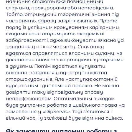
навчання стають вже повноцінними
слідчими, прокурорами або нотаріусами.
Тобто, отримуючи теоретичні знання під
час занять, одразу закріплюють їх. Проте
поряд із успішним крокуванням кар’єрними
сходами вони отримують академічні
заборгованості, адже виконувати вчасно усі
завдання у них немає часу. Спочатку
вдається справлятися власними силами, не
досипаючи вночі та жертвуючи зустрічами
з друзями. Потім вдається купувати
виконані завдання у одногрупників та
старшокурсників. Але наступає останній
курс, а з ним і дипломний проект. Не можна
довіряти таку відповідальну справу
непрофесіоналам. Оптимальним виходом
буде дипломна робота з цивільного права на
замовлення у «DipServis». Тоді з’явиться і
вільний час, і у заліковці буде відмінна оцінка.
Як замовити дипломну роботу з