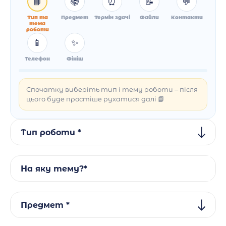
📘
📚
⏰
📝
💬
Тип та
Предмет
Термін здачі
Файли
Контакти
тема
роботи
📱
✨
Телефон
Фініш
Спочатку виберіть тип і тему роботи – після
цього буде простіше рухатися далі 📘
Тип роботи *
На яку тему?*
Предмет *