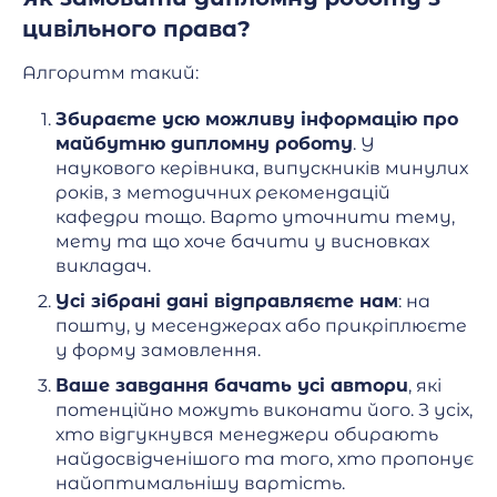
цивільного права?
Алгоритм такий:
Збираєте усю можливу інформацію про
майбутню дипломну роботу
. У
наукового керівника, випускників минулих
років, з методичних рекомендацій
кафедри тощо. Варто уточнити тему,
мету та що хоче бачити у висновках
викладач.
Усі зібрані дані відправляєте нам
: на
пошту, у месенджерах або прикріплюєте
у форму замовлення.
Ваше завдання бачать усі автори
, які
потенційно можуть виконати його. З усіх,
хто відгукнувся менеджери обирають
найдосвідченішого та того, хто пропонує
найоптимальнішу вартість.