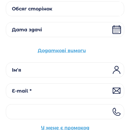
Обсяг сторінок
Дата здачі
Додаткові вимоги
Ім'я
E-mail *
У мене є промокод