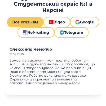
Студентський сервіс №1 в
Україні
Все отзывы
Відео
Google
Ref-raiting
Telegram
Олександр Чемодур
21.09.2025
Замовляв виконання контрольної роботи –
залишився дуже задоволений! Сподобалося, що
компанія запропонувала кілька варіантів цін,
можна обрати оптимальний для свого
бюджету. Роботу виконали дуже швидко.
Окремо хочу відзначити ввічливе та
оперативне спілкування з менеджером.