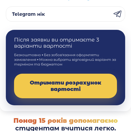
Telegram нік
Після заявки ви отримаєте 3
варіанти вартості
Безкоштовно • Без зобов'язання оформляти
замовлення • Можна вибрати відповідний варіант за
терміном та бюджетом
Отримати розрахунок
вартості
Понад 15 років допомагаємо
студентам вчитися легко.