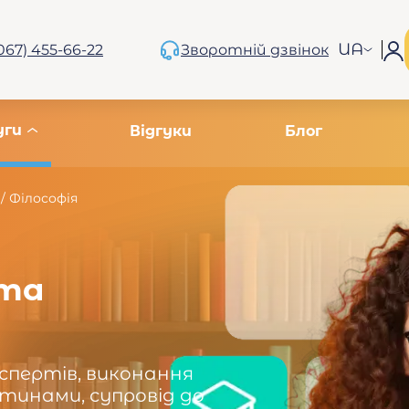
UA
067) 455-66-22
Зворотній дзвінок
уги
Відгуки
Блог
/
Філософія
ота
кспертів, виконання
тинами, супровід до