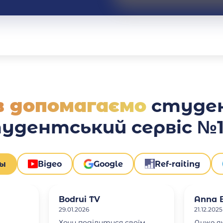
ів допомагаємо
студе
тудентський сервіс №1 
вы
Відео
Google
Ref-raiting
Bodrui TV
Anna B
29.01.2026
21.12.2025
Хочу поділитися своїм
Дуже я