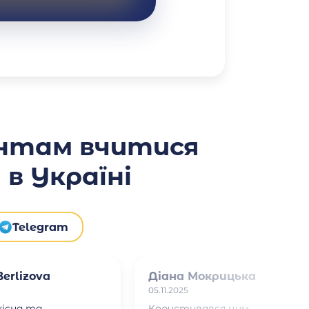
нтам вчитися
в Україні
Telegram
erlizova
Діана Мокрицька
05.11.2025
кісна та
Користувався цим