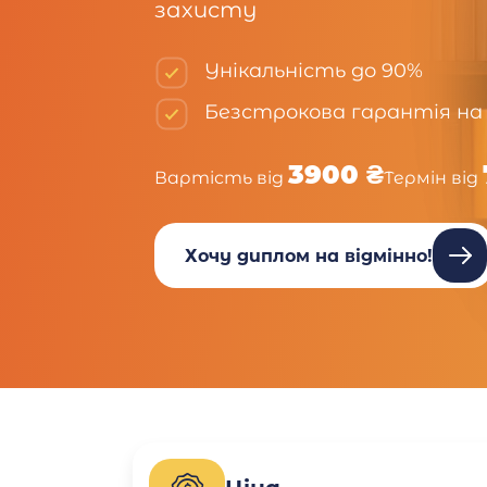
захисту
Унікальність до 90%
Безстрокова гарантія на
3900 ₴
Вартість від
Термін від
Хочу диплом на відмінно!