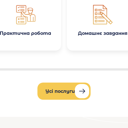
якості роботи, є система
знижок. Особливо приємно
здивувало те, що робота
була виконана з
урахуванням усіх
методичних вказівок мого
університету.
Практична робота
Домашнє завдання
Усі послуги