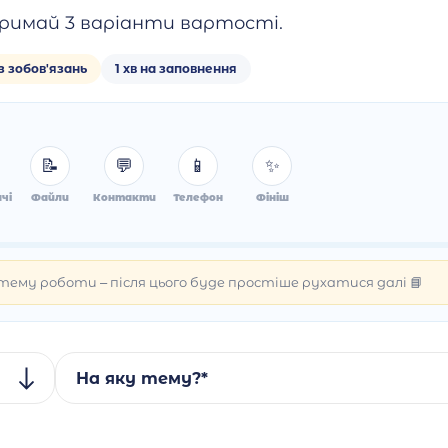
римай 3 варіанти вартості.
з зобов'язань
1 хв на заповнення
📝
💬
📱
✨
чі
Файли
Контакти
Телефон
Фініш
ему роботи – після цього буде простіше рухатися далі 📘
На яку тему?*