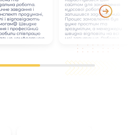
ідальна робота.
сайтом для замовлення
чне завдання і
курсової роботи і
онспект продумані,
залишився задоволений.
лі і відповідають
Процес замовлення був
имогам😌 Швидке
дуже простим та
ня і професійний
зрозумілим, а менеджери
зробили співпрацю
швидко відповіли на всі
ально комфортною
мої запитання. Робота
була виконана вчасно,
якісно та відповідала всім
академічним вимогам:
правильне оформлення,
структура, список
літератури. Також
сподобалася можливість
вносити невеликі правки
після отримання роботи.
Загалом сайт надійний,
зручний і допомагає
зекономити час, тому
можу рекомендувати його
всім студентам.