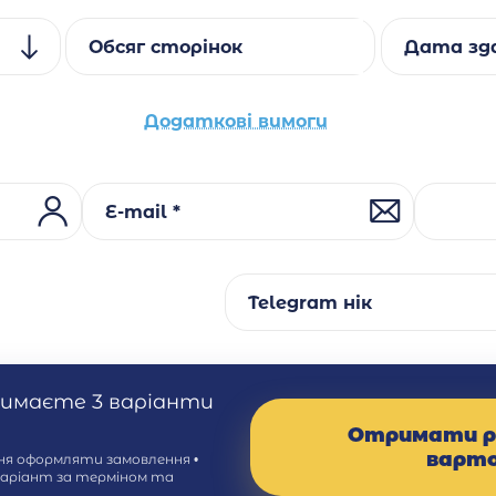
Обсяг сторінок
Дата зда
Додаткові вимоги
E-mail *
Telegram нік
римаєте 3 варіанти
Отримати р
варт
ння оформляти замовлення •
варіант за терміном та