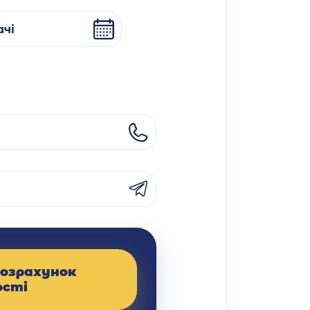
чі
озрахунок
ості