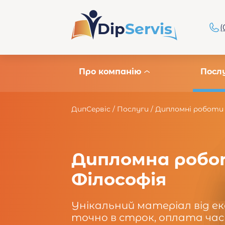
Dip
Servis
(
Про компанію
Посл
ДипСервіс
/
Послуги
/
Дипломні роботи
Дипломна роб
Філософія
Унікальний матеріал від е
точно в строк, оплата час