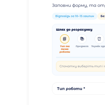
Заповни форму, та от
Відповідь за 10–15 хвилин
Бе
Шлях до розрахунку
📘
📚
⏰
Тип та
Предмет
Термін зда
тема
роботи
Спочатку виберіть тип і т
Тип роботи *