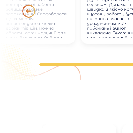
контрольної роботи –
сервісом! Допомогл
залишився дуже
швидко й якісно на
задоволений! Сподобалося,
курсову роботу. Ус
що компанія
виконано вчасно, з
запропонувала кілька
урахуванням моїх
варіантів цін, можна
побажань і вимог
обрати оптимальний для
викладача. Текст в
свого бюджету. Роботу
структурований, з
виконали дуже швидко.
правильними посил
Окремо хочу відзначити
на джерела. Спілкув
ввічливе та оперативне
менеджером було
спілкування з менеджером.
приємним і професі
відповідав на всі
запитання. Рекоме
тим, хто хоче зек
час і отримати які
результат.