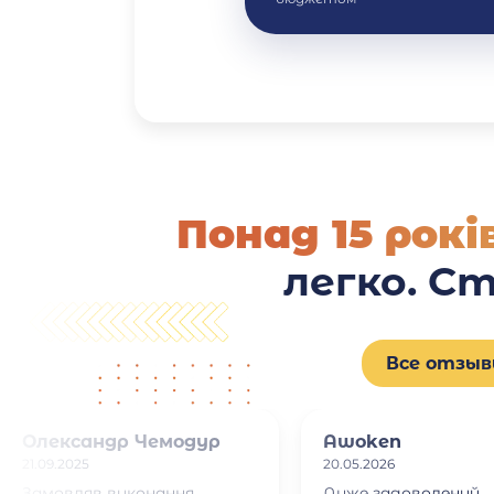
Понад 15 рок
легко. С
Все отзы
Олександр Чемодур
Awoken
21.09.2025
20.05.2026
Замовляв виконання
Дуже задоволений