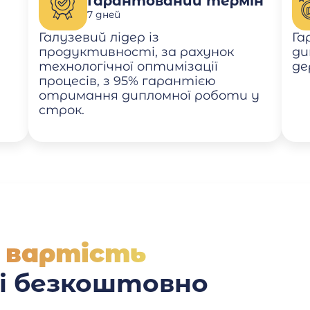
Гарантований термін
7 дней
Галузевий лідер із
Га
продуктивності, за рахунок
ди
технологічної оптимізації
де
процесів, з 95% гарантією
отримання дипломної роботи у
строк.
 вартість
 і безкоштовно