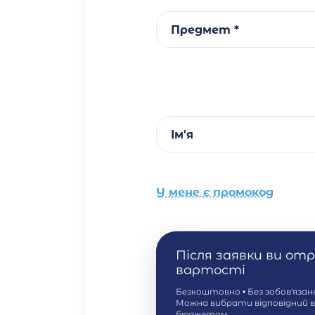
Предмет *
Ім'я
У мене є промокод
Після заявки ви от
вартості
Безкоштовно • Без зобов'яза
Можна вибрати відповідний 
бюджетом