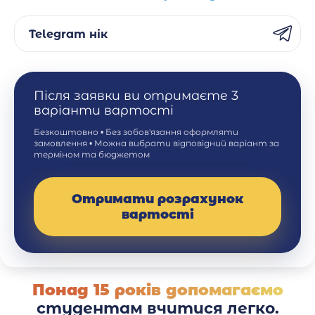
Telegram нік
Після заявки ви отримаєте 3
варіанти вартості
Безкоштовно • Без зобов'язання оформляти
замовлення • Можна вибрати відповідний варіант за
терміном та бюджетом
Отримати розрахунок
вартості
Понад 15 років допомагаємо
студентам вчитися легко.