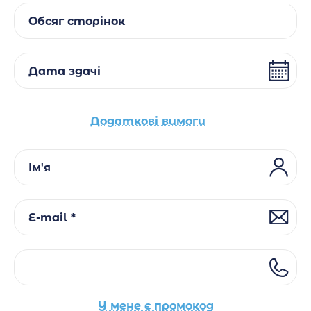
Обсяг сторінок
Дата здачі
Додаткові вимоги
Ім'я
E-mail *
У мене є промокод