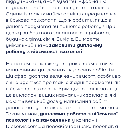
підручниками, аналізувати інформацію,
видаляти зайве та виписувати головне.
Одним із таких найскладніших предметів є
військова психологія. Що ж робити, якщо з
даного предмета ви пишете роботу? При
цьому ви без того завантажені: робота,
будинок, діти, сім'я. Вихід є. Ви маєте
унікальний шанс
замовити дипломну
роботу з військової психології
.
Наша компанія вже довгі роки займається
написанням дипломних і курсових робіт і в
цій сфері досягла величезних висот, особливо
якщо йдеться про такі складні предмети, як
військова психологія. Крім цього, наші фахівці –
це викладачі вищих навчальних закладів, які
мають великий досвід написання робіт
даного типу, а також зазначеної тематики.
Таким чином,
дипломна робота з військової
психології на замовлення
у компанії
Dipservis.com.ua передбачає низку переваг, а