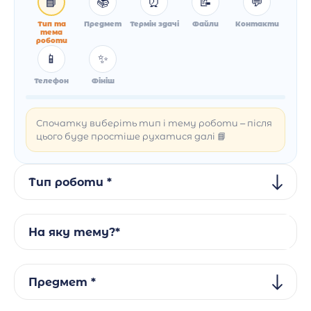
📘
📚
⏰
📝
💬
Тип та
Предмет
Термін здачі
Файли
Контакти
тема
роботи
📱
✨
Телефон
Фініш
Спочатку виберіть тип і тему роботи – після
цього буде простіше рухатися далі 📘
Тип роботи *
На яку тему?*
Предмет *