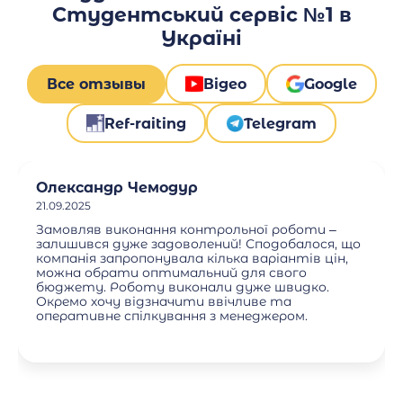
Студентський сервіс №1 в
Україні
Все отзывы
Відео
Google
Ref-raiting
Telegram
Олександр Чемодур
21.09.2025
Замовляв виконання контрольної роботи –
залишився дуже задоволений! Сподобалося, що
компанія запропонувала кілька варіантів цін,
можна обрати оптимальний для свого
бюджету. Роботу виконали дуже швидко.
Окремо хочу відзначити ввічливе та
оперативне спілкування з менеджером.