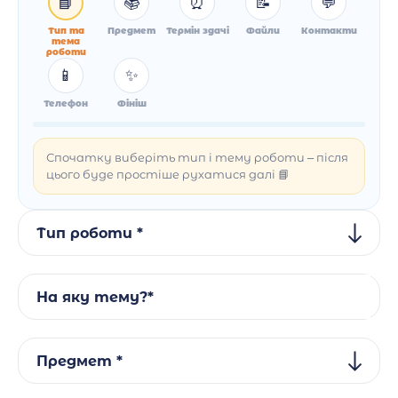
📘
📚
⏰
📝
💬
Тип та
Предмет
Термін здачі
Файли
Контакти
тема
роботи
📱
✨
Телефон
Фініш
Спочатку виберіть тип і тему роботи – після
цього буде простіше рухатися далі 📘
Тип роботи *
На яку тему?*
Предмет *