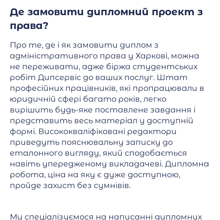
Де замовити дипломний проект з
права?
Про те, де і як замовити диплом з
адміністративного права у Харкові, можна
не переживати, адже біржа студентських
робіт Дипсервіс до ваших послуг. Штат
професійних працівників, які пропрацювали в
юридичній сфері багато років, легко
вирішить будь-яке поставлене завдання і
представить весь матеріал у доступній
формі. Висококваліфіковані редактори
приведуть пояснювальну записку до
еталонного вигляду, який сподобається
навіть упередженому викладачеві. Дипломна
робота, ціна на яку є дуже доступною,
пройде захист без сумнівів.
Ми спеціалізуємося на написанні дипломних