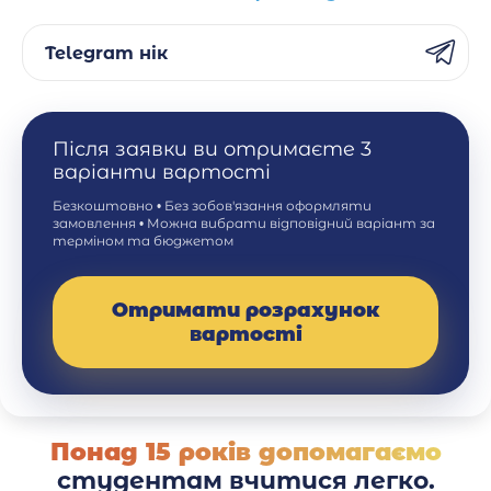
Telegram нік
Після заявки ви отримаєте 3
варіанти вартості
Безкоштовно • Без зобов'язання оформляти
замовлення • Можна вибрати відповідний варіант за
терміном та бюджетом
Отримати розрахунок
вартості
Понад 15 років допомагаємо
студентам вчитися легко.