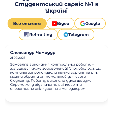
Студентський сервіс №1 в
Україні
Все отзывы
Відео
Google
Ref-raiting
Telegram
Олександр Чемодур
21.09.2025
Замовляв виконання контрольної роботи –
залишився дуже задоволений! Сподобалося, що
компанія запропонувала кілька варіантів цін,
можна обрати оптимальний для свого
бюджету. Роботу виконали дуже швидко.
Окремо хочу відзначити ввічливе та
оперативне спілкування з менеджером.