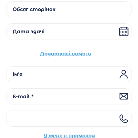
Обсяг сторінок
Дата здачі
Додаткові вимоги
Ім'я
E-mail *
У мене є промокод