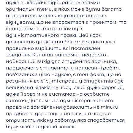
адже викладачі підбирають вельми
оригінальні теми, в яких може бути багато
підводних каменів Якщо ви починаєте
відчувати, що не впораєтеся з проектом, то
краще замовити дипломну з
адміністративного права. Цей крок
дозволить уникнути багатьох помилок і
правильно вирішити всі поставлені
завдання Купити дипломну недорого -
найкращий вихід для студента заочника,
працюючого студента. у написанні робіт,
пов'язаних з цією наукою, є той факт, що на
розуміння всієї суті справи у студентів йде
величезна кількість часу, який дуже дорогий,
адже її зовсім не вистачає на особисте
життя. Дипломна з адміністративного
права на замовлення дозволить не тільки
придбати дорогоцінний вільний час, а й
отримати якісну роботу, яка сподобається
будь-якій випускній комісії.